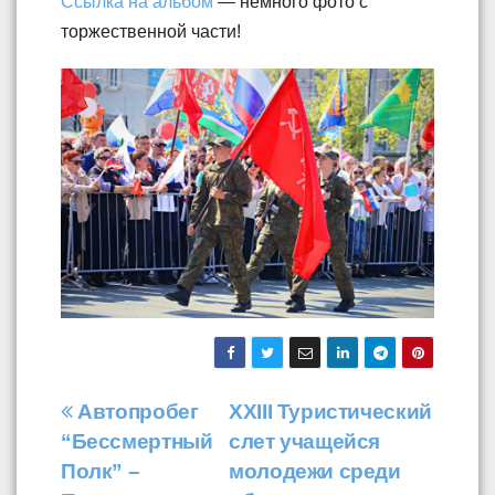
Ссылка на альбом
— немного фото с
торжественной части!
Навигация
Автопробег
XXIII Туристический
“Бессмертный
слет учащейся
по
Полк” –
молодежи среди