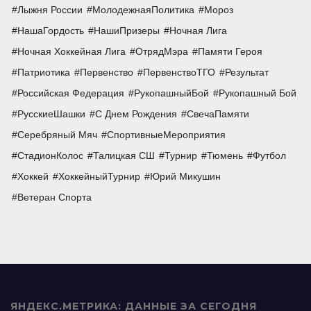
Лыжня России
МолодежнаяПолитика
Мороз
НашаГордость
НашиПризеры
Ночная Лига
Ночная Хоккейная Лига
ОтрядМэра
Памяти Героя
Патриотика
Первенство
ПервенствоТГО
Результат
Российская Федерация
РукопашныйБой
Рукопашный Бой
РусскиеШашки
С Днем Рождения
СвечаПамяти
Серебряный Мяч
СпортивныеМероприятия
СтадионКолос
Талицкая СШ
Турнир
Тюмень
Футбол
Хоккей
ХоккейныйТурнир
Юрий Микушин
Ветеран Спорта
ЯНДЕКС.МЕТРИКА: ДАННЫЕ ЗА СЕГОДНЯ