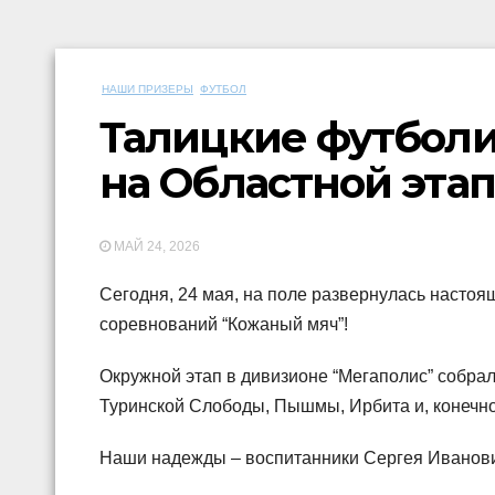
НАШИ ПРИЗЕРЫ
ФУТБОЛ
Талицкие футболи
на Областной этап
МАЙ 24, 2026
Сегодня, 24 мая, на поле развернулась настоя
соревнований “Кожаный мяч”!
Окружной этап в дивизионе “Мегаполис” собрал
Туринской Слободы, Пышмы, Ирбита и, конечно
Наши надежды – воспитанники Сергея Иванови