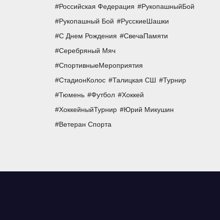
Российская Федерация
РукопашныйБой
Рукопашный Бой
РусскиеШашки
С Днем Рождения
СвечаПамяти
Серебряный Мяч
СпортивныеМероприятия
СтадионКолос
Талицкая СШ
Турнир
Тюмень
Футбол
Хоккей
ХоккейныйТурнир
Юрий Микушин
Ветеран Спорта