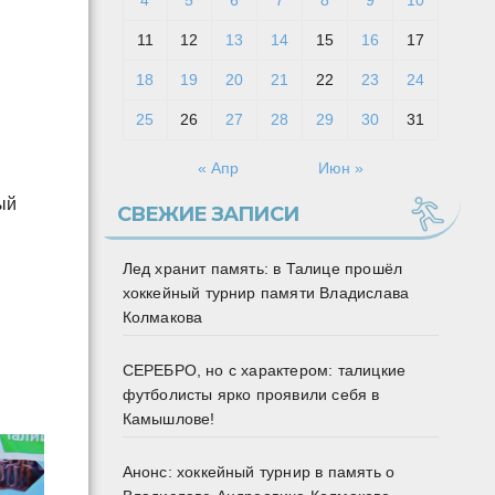
4
5
6
7
8
9
10
11
12
13
14
15
16
17
18
19
20
21
22
23
24
25
26
27
28
29
30
31
« Апр
Июн »
ый
СВЕЖИЕ ЗАПИСИ
Лед хранит память: в Талице прошёл
хоккейный турнир памяти Владислава
Колмакова
СЕРЕБРО, но с характером: талицкие
футболисты ярко проявили себя в
Камышлове!
Анонс: хоккейный турнир в память о