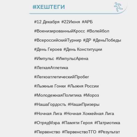
#ХЕШТЕГИ
12 Декабря
22Июня
АРБ
ВоенизированныйКросс
Волейбол
ВсероссийскийТурнир
ДР
ДеньПобеды
День Героев
День Конституции
Импульс
ИмпульсАрена
ЛегкаяАтлетика
ЛегкоатлетическийПробег
Лыжные Гонки
Лыжня России
МолодежнаяПолитика
Мороз
НашаГордость
НашиПризеры
Ночная Лига
Ночная Хоккейная Лига
ОтрядМэра
Памяти Героя
Патриотика
Первенство
ПервенствоТГО
Результат