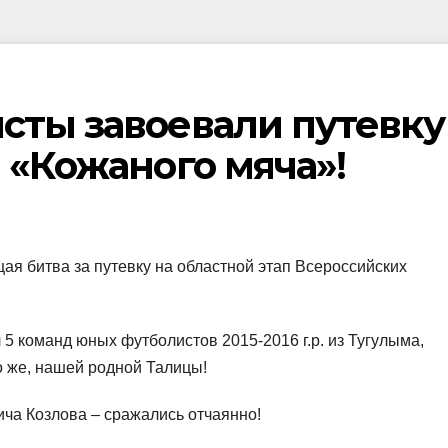
сты завоевали путевку
 «Кожаного мяча»!
щая битва за путевку на областной этап Всероссийских
 5 команд юных футболистов 2015-2016 г.р. из Тугулыма,
 же, нашей родной Талицы!
ча Козлова – сражались отчаянно!