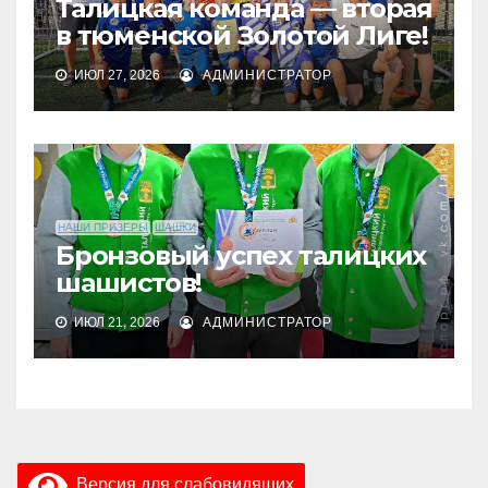
Талицкая команда — вторая
в тюменской Золотой Лиге!
ИЮЛ 27, 2026
АДМИНИСТРАТОР
НАШИ ПРИЗЕРЫ
ШАШКИ
Бронзовый успех талицких
шашистов!
ИЮЛ 21, 2026
АДМИНИСТРАТОР
Версия для слабовидящих