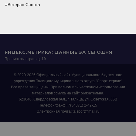
Ветеран Спорта
ЯНДЕКС.МЕТРИКА: ДАННЫЕ ЗА СЕГОДНЯ
Просмотры страниц:
19
© 2020-2026 Официальный сайт Муниципального бюджетного
учреждения Талицкого муниципального округа "Спорт-сервис"
Все права защищены. При полном или частичном использовании
материалов ссылка на сайт обязательна.
623640, Свердловская обл., г. Талица, ул. Советская, 65В
Телефон/факс: +7(34371) 2-42-15
Электронная почта: talsport@mail.ru