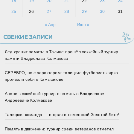
18
19
20
21
22
23
24
25
26
27
28
29
30
31
« Апр
Июн »
СВЕЖИЕ ЗАПИСИ
Лед хранит память: в Талице прошёл хоккейный турнир
памяти Владислава Колмакова
СЕРЕБРО, но с характером: талицкие футболисты ярко
проявили себя в Камышлове!
Анонс: хоккейный турнир в память о Владиславе
Андреевиче Колмакове
Талицкая команда — вторая в тюменской Золотой Лиге!
Память в движении: турнир среди ветеранов отметил