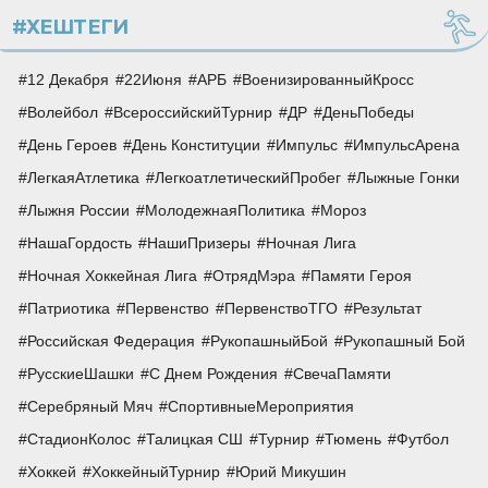
#ХЕШТЕГИ
12 Декабря
22Июня
АРБ
ВоенизированныйКросс
Волейбол
ВсероссийскийТурнир
ДР
ДеньПобеды
День Героев
День Конституции
Импульс
ИмпульсАрена
ЛегкаяАтлетика
ЛегкоатлетическийПробег
Лыжные Гонки
Лыжня России
МолодежнаяПолитика
Мороз
НашаГордость
НашиПризеры
Ночная Лига
Ночная Хоккейная Лига
ОтрядМэра
Памяти Героя
Патриотика
Первенство
ПервенствоТГО
Результат
Российская Федерация
РукопашныйБой
Рукопашный Бой
РусскиеШашки
С Днем Рождения
СвечаПамяти
Серебряный Мяч
СпортивныеМероприятия
СтадионКолос
Талицкая СШ
Турнир
Тюмень
Футбол
Хоккей
ХоккейныйТурнир
Юрий Микушин