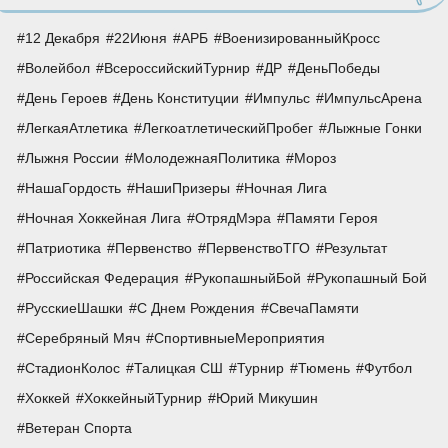
12 Декабря
22Июня
АРБ
ВоенизированныйКросс
Волейбол
ВсероссийскийТурнир
ДР
ДеньПобеды
День Героев
День Конституции
Импульс
ИмпульсАрена
ЛегкаяАтлетика
ЛегкоатлетическийПробег
Лыжные Гонки
Лыжня России
МолодежнаяПолитика
Мороз
НашаГордость
НашиПризеры
Ночная Лига
Ночная Хоккейная Лига
ОтрядМэра
Памяти Героя
Патриотика
Первенство
ПервенствоТГО
Результат
Российская Федерация
РукопашныйБой
Рукопашный Бой
РусскиеШашки
С Днем Рождения
СвечаПамяти
Серебряный Мяч
СпортивныеМероприятия
СтадионКолос
Талицкая СШ
Турнир
Тюмень
Футбол
Хоккей
ХоккейныйТурнир
Юрий Микушин
Ветеран Спорта