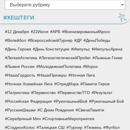
Рубрики
#ХЕШТЕГИ
12 Декабря
22Июня
АРБ
ВоенизированныйКросс
Волейбол
ВсероссийскийТурнир
ДР
ДеньПобеды
День Героев
День Конституции
Импульс
ИмпульсАрена
ЛегкаяАтлетика
ЛегкоатлетическийПробег
Лыжные Гонки
Лыжня России
МолодежнаяПолитика
Мороз
НашаГордость
НашиПризеры
Ночная Лига
Ночная Хоккейная Лига
ОтрядМэра
Памяти Героя
Патриотика
Первенство
ПервенствоТГО
Результат
Российская Федерация
РукопашныйБой
Рукопашный Бой
РусскиеШашки
С Днем Рождения
СвечаПамяти
Серебряный Мяч
СпортивныеМероприятия
СтадионКолос
Талицкая СШ
Турнир
Тюмень
Футбол