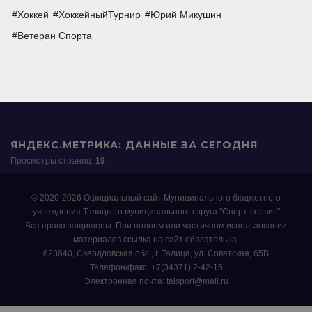
Хоккей
ХоккейныйТурнир
Юрий Микушин
Ветеран Спорта
ЯНДЕКС.МЕТРИКА: ДАННЫЕ ЗА СЕГОДНЯ
Просмотры страниц:
19
© 2020-2026 Официальный сайт Муниципального бюджетного
учреждения Талицкого муниципального округа "Спорт-сервис"
Все права защищены. При полном или частичном использовании
материалов ссылка на сайт обязательна.
623640, Свердловская обл., г. Талица, ул. Советская, 65В
Телефон/факс: +7(34371) 2-42-15
Электронная почта: talsport@mail.ru