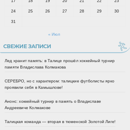
17
18
19
20
21
22
23
24
25
26
27
28
29
30
31
« Июл
СВЕЖИЕ ЗАПИСИ
Лед хранит память: в Талице прошёл хоккейный турнир
памяти Владислава Колмакова
СЕРЕБРО, но с характером: талицкие футболисты ярко
проявили себя в Камышлове!
Анонс: хоккейный турнир в память о Владиславе
Андреевиче Колмакове
Талицкая команда — вторая в тюменской Золотой Лиге!