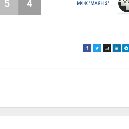
5
4
МФК "МАЯН 2"