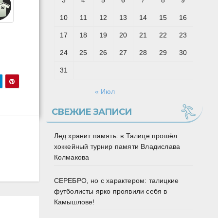
3
4
5
6
7
8
9
10
11
12
13
14
15
16
17
18
19
20
21
22
23
24
25
26
27
28
29
30
31
« Июл
СВЕЖИЕ ЗАПИСИ
Лед хранит память: в Талице прошёл
хоккейный турнир памяти Владислава
Колмакова
СЕРЕБРО, но с характером: талицкие
футболисты ярко проявили себя в
Камышлове!