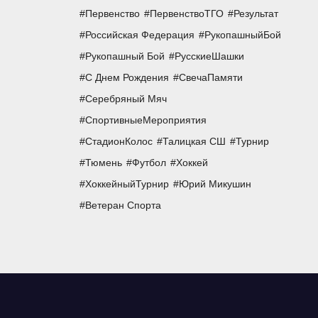
Первенство
ПервенствоТГО
Результат
Российская Федерация
РукопашныйБой
Рукопашный Бой
РусскиеШашки
С Днем Рождения
СвечаПамяти
Серебряный Мяч
СпортивныеМероприятия
СтадионКолос
Талицкая СШ
Турнир
Тюмень
Футбол
Хоккей
ХоккейныйТурнир
Юрий Микушин
Ветеран Спорта