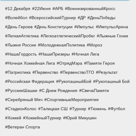
12 Декабря
22Июня
АРБ
ВоенизированныйКросс
Волейбол
ВсероссийскийТурнир
ДР
ДеньПобеды
День Героев
День Конституции
Импульс
ИмпульсАрена
ЛегкаяАтлетика
ЛегкоатлетическийПробег
Лыжные Гонки
Лыжня России
МолодежнаяПолитика
Мороз
НашаГордость
НашиПризеры
Ночная Лига
Ночная Хоккейная Лига
ОтрядМэра
Памяти Героя
Патриотика
Первенство
ПервенствоТГО
Результат
Российская Федерация
РукопашныйБой
Рукопашный Бой
РусскиеШашки
С Днем Рождения
СвечаПамяти
Серебряный Мяч
СпортивныеМероприятия
СтадионКолос
Талицкая СШ
Турнир
Тюмень
Футбол
Хоккей
ХоккейныйТурнир
Юрий Микушин
Ветеран Спорта