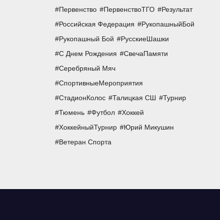
Первенство
ПервенствоТГО
Результат
Российская Федерация
РукопашныйБой
Рукопашный Бой
РусскиеШашки
С Днем Рождения
СвечаПамяти
Серебряный Мяч
СпортивныеМероприятия
СтадионКолос
Талицкая СШ
Турнир
Тюмень
Футбол
Хоккей
ХоккейныйТурнир
Юрий Микушин
Ветеран Спорта