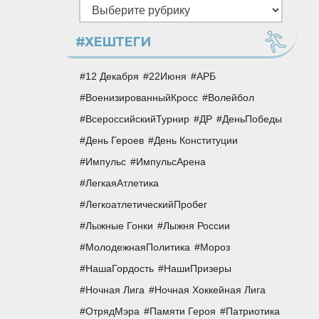
Рубрики
#ХЕШТЕГИ
12 Декабря
22Июня
АРБ
ВоенизированныйКросс
Волейбол
ВсероссийскийТурнир
ДР
ДеньПобеды
День Героев
День Конституции
Импульс
ИмпульсАрена
ЛегкаяАтлетика
ЛегкоатлетическийПробег
Лыжные Гонки
Лыжня России
МолодежнаяПолитика
Мороз
НашаГордость
НашиПризеры
Ночная Лига
Ночная Хоккейная Лига
ОтрядМэра
Памяти Героя
Патриотика