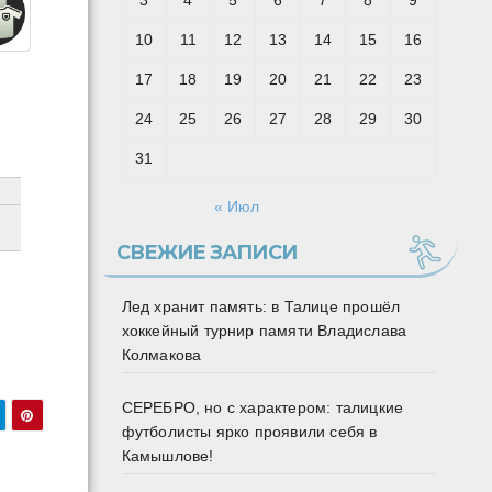
3
4
5
6
7
8
9
10
11
12
13
14
15
16
17
18
19
20
21
22
23
24
25
26
27
28
29
30
31
« Июл
СВЕЖИЕ ЗАПИСИ
Лед хранит память: в Талице прошёл
хоккейный турнир памяти Владислава
Колмакова
СЕРЕБРО, но с характером: талицкие
футболисты ярко проявили себя в
Камышлове!