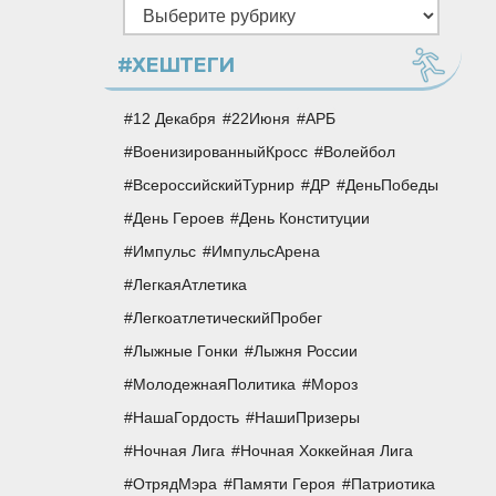
Рубрики
#ХЕШТЕГИ
12 Декабря
22Июня
АРБ
ВоенизированныйКросс
Волейбол
ВсероссийскийТурнир
ДР
ДеньПобеды
День Героев
День Конституции
Импульс
ИмпульсАрена
ЛегкаяАтлетика
ЛегкоатлетическийПробег
Лыжные Гонки
Лыжня России
МолодежнаяПолитика
Мороз
НашаГордость
НашиПризеры
Ночная Лига
Ночная Хоккейная Лига
ОтрядМэра
Памяти Героя
Патриотика