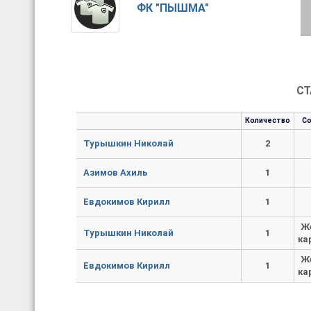
ФК "ПЫШМА"
СТ
Количество
С
Турышкин Николай
2
Азимов Ахиль
1
Евдокимов Кирилл
1
Ж
Турышкин Николай
1
ка
Ж
Евдокимов Кирилл
1
ка