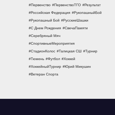
Первенство
ПервенствоТГО
Результат
Российская Федерация
РукопашныйБой
Рукопашный Бой
РусскиеШашки
С Днем Рождения
СвечаПамяти
Серебряный Мяч
СпортивныеМероприятия
СтадионКолос
Талицкая СШ
Турнир
Тюмень
Футбол
Хоккей
ХоккейныйТурнир
Юрий Микушин
Ветеран Спорта