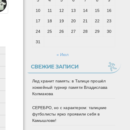
3
4
5
6
7
8
9
10
11
12
13
14
15
16
17
18
19
20
21
22
23
24
25
26
27
28
29
30
31
« Июл
СВЕЖИЕ ЗАПИСИ
Лед хранит память: в Талице прошёл
хоккейный турнир памяти Владислава
Колмакова
СЕРЕБРО, но с характером: талицкие
футболисты ярко проявили себя в
Камышлове!