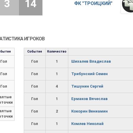
3
14
ФК "ТРОИЦКИЙ"
АТИСТИКА ИГРОКОВ
обытие
Событие
Количество
Гол
Гол
1
Шихалев Владислав
Гол
Гол
1
Трибунский Семен
Гол
Гол
4
Тишунин Сергей
елтые
Гол
1
Ермаков Вячеслав
рточки
елтые
Гол
2
Кокорин Вениамин
рточки
Гол
1
Комлев Николай