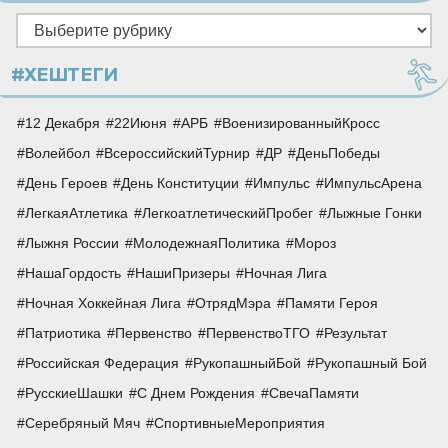
Рубрики
#ХЕШТЕГИ
12 Декабря
22Июня
АРБ
ВоенизированныйКросс
Волейбол
ВсероссийскийТурнир
ДР
ДеньПобеды
День Героев
День Конституции
Импульс
ИмпульсАрена
ЛегкаяАтлетика
ЛегкоатлетическийПробег
Лыжные Гонки
Лыжня России
МолодежнаяПолитика
Мороз
НашаГордость
НашиПризеры
Ночная Лига
Ночная Хоккейная Лига
ОтрядМэра
Памяти Героя
Патриотика
Первенство
ПервенствоТГО
Результат
Российская Федерация
РукопашныйБой
Рукопашный Бой
РусскиеШашки
С Днем Рождения
СвечаПамяти
Серебряный Мяч
СпортивныеМероприятия