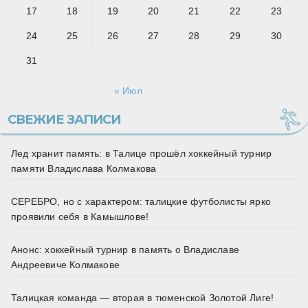
17
18
19
20
21
22
23
24
25
26
27
28
29
30
31
« Июл
СВЕЖИЕ ЗАПИСИ
Лед хранит память: в Талице прошёл хоккейный турнир
памяти Владислава Колмакова
СЕРЕБРО, но с характером: талицкие футболисты ярко
проявили себя в Камышлове!
Анонс: хоккейный турнир в память о Владиславе
Андреевиче Колмакове
Талицкая команда — вторая в тюменской Золотой Лиге!