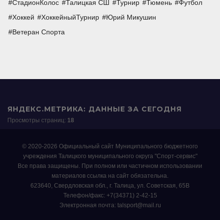
СтадионКолос
Талицкая СШ
Турнир
Тюмень
Футбол
Хоккей
ХоккейныйТурнир
Юрий Микушин
Ветеран Спорта
ЯНДЕКС.МЕТРИКА: ДАННЫЕ ЗА СЕГОДНЯ
Просмотры страниц:
18
© 2020-2026 Официальный сайт Муниципального бюджетного
учреждения Талицкого муниципального округа "Спорт-сервис"
Все права защищены. При полном или частичном использовании
материалов ссылка на сайт обязательна.
623640, Свердловская обл., г. Талица, ул. Советская, 65В
Телефон/факс: +7(34371) 2-42-15
Электронная почта: talsport@mail.ru