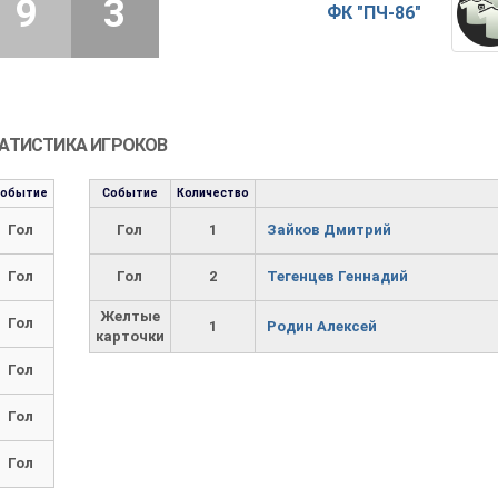
9
3
ФК "ПЧ-86"
АТИСТИКА ИГРОКОВ
Событие
Событие
Количество
Гол
Гол
1
Зайков Дмитрий
Гол
Гол
2
Тегенцев Геннадий
Желтые
Гол
1
Родин Алексей
карточки
Гол
Гол
Гол