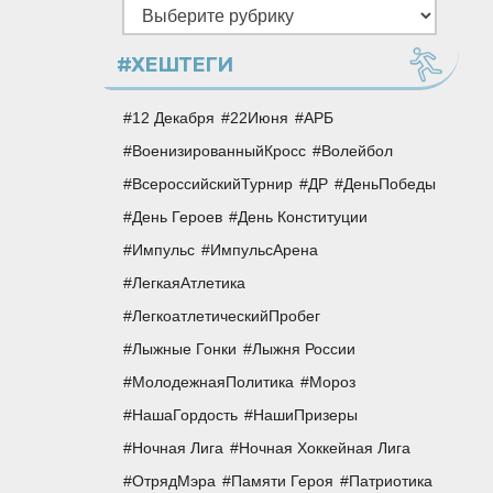
Рубрики
#ХЕШТЕГИ
12 Декабря
22Июня
АРБ
ВоенизированныйКросс
Волейбол
ВсероссийскийТурнир
ДР
ДеньПобеды
День Героев
День Конституции
Импульс
ИмпульсАрена
ЛегкаяАтлетика
ЛегкоатлетическийПробег
Лыжные Гонки
Лыжня России
МолодежнаяПолитика
Мороз
НашаГордость
НашиПризеры
Ночная Лига
Ночная Хоккейная Лига
ОтрядМэра
Памяти Героя
Патриотика