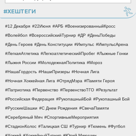
#ХЕШТЕГИ
12 Декабря
22Июня
АРБ
ВоенизированныйКросс
Волейбол
ВсероссийскийТурнир
ДР
ДеньПобеды
День Героев
День Конституции
Импульс
ИмпульсАрена
ЛегкаяАтлетика
ЛегкоатлетическийПробег
Лыжные Гонки
Лыжня России
МолодежнаяПолитика
Мороз
НашаГордость
НашиПризеры
Ночная Лига
Ночная Хоккейная Лига
ОтрядМэра
Памяти Героя
Патриотика
Первенство
ПервенствоТГО
Результат
Российская Федерация
РукопашныйБой
Рукопашный Бой
РусскиеШашки
С Днем Рождения
СвечаПамяти
Серебряный Мяч
СпортивныеМероприятия
СтадионКолос
Талицкая СШ
Турнир
Тюмень
Футбол
Хоккей
ХоккейныйТурнир
Юрий Микушин