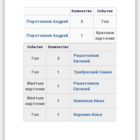
Количество
Событие
Поротников Андрей
3
Гол
Красные
Поротников Андрей
1
карточки
Событие
Количество
Решетников
Гол
2
Евгений
Гол
1
Трибунский Семен
Желтые
Решетников
1
карточки
Евгений
Желтые
1
Клепиков Иван
карточки
Гол
1
Корякин Илья