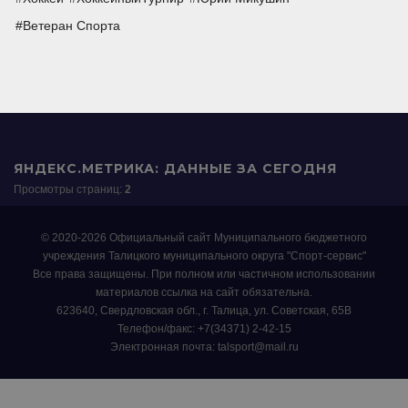
Ветеран Спорта
ЯНДЕКС.МЕТРИКА: ДАННЫЕ ЗА СЕГОДНЯ
Просмотры страниц:
2
© 2020-2026 Официальный сайт Муниципального бюджетного
учреждения Талицкого муниципального округа "Спорт-сервис"
Все права защищены. При полном или частичном использовании
материалов ссылка на сайт обязательна.
623640, Свердловская обл., г. Талица, ул. Советская, 65В
Телефон/факс: +7(34371) 2-42-15
Электронная почта: talsport@mail.ru