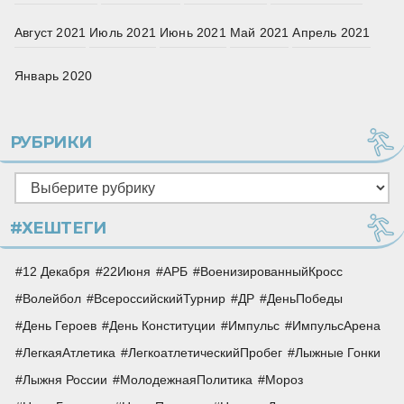
Август 2021
Июль 2021
Июнь 2021
Май 2021
Апрель 2021
Январь 2020
РУБРИКИ
Рубрики
#ХЕШТЕГИ
12 Декабря
22Июня
АРБ
ВоенизированныйКросс
Волейбол
ВсероссийскийТурнир
ДР
ДеньПобеды
День Героев
День Конституции
Импульс
ИмпульсАрена
ЛегкаяАтлетика
ЛегкоатлетическийПробег
Лыжные Гонки
Лыжня России
МолодежнаяПолитика
Мороз