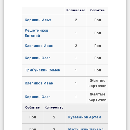
Количество
Событие
Корякин Илья
2
Гол
Решетников
1
Гол
Евгений
Клепиков Иван
2
Гол
Корякин Олег
1
Гол
Трибунский Семен
1
Гол
Желтые
Клепиков Иван
1
карточки
Желтые
Корякин Олег
1
карточки
Событие
Количество
Гол
2
Кузеванов Артем
Гол
2
Матушкин Эдуард