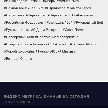
НашаГордость
НашиПризеры
Ночная Лига
Ночная Хоккейная Лига
ОтрядМэра
Памяти Героя
Патриотика
Первенство
ПервенствоТГО
Результат
Российская Федерация
РукопашныйБой
Рукопашный Бой
РусскиеШашки
С Днем Рождения
СвечаПамяти
Серебряный Мяч
СпортивныеМероприятия
СтадионКолос
Талицкая СШ
Турнир
Тюмень
Футбол
Хоккей
ХоккейныйТурнир
Юрий Микушин
Ветеран Спорта
ЯНДЕКС.МЕТРИКА: ДАННЫЕ ЗА СЕГОДНЯ
Просмотры страниц:
18