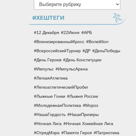
Рубрики
#ХЕШТЕГИ
12 Декабря
22Июня
АРБ
ВоенизированныйКросс
Волейбол
ВсероссийскийТурнир
ДР
ДеньПобеды
День Героев
День Конституции
Импульс
ИмпульсАрена
ЛегкаяАтлетика
ЛегкоатлетическийПробег
Лыжные Гонки
Лыжня России
МолодежнаяПолитика
Мороз
НашаГордость
НашиПризеры
Ночная Лига
Ночная Хоккейная Лига
ОтрядМэра
Памяти Героя
Патриотика