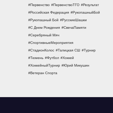
Первенство
ПервенствоТГО
Результат
Российская Федерация
РукопашныйБой
Рукопашный Бой
РусскиеШашки
С Днем Рождения
СвечаПамяти
Серебряный Мяч
СпортивныеМероприятия
СтадионКолос
Талицкая СШ
Турнир
Тюмень
Футбол
Хоккей
ХоккейныйТурнир
Юрий Микушин
Ветеран Спорта