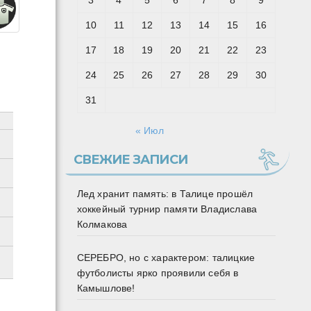
3
4
5
6
7
8
9
10
11
12
13
14
15
16
17
18
19
20
21
22
23
24
25
26
27
28
29
30
31
« Июл
СВЕЖИЕ ЗАПИСИ
Лед хранит память: в Талице прошёл
хоккейный турнир памяти Владислава
Колмакова
СЕРЕБРО, но с характером: талицкие
футболисты ярко проявили себя в
Камышлове!