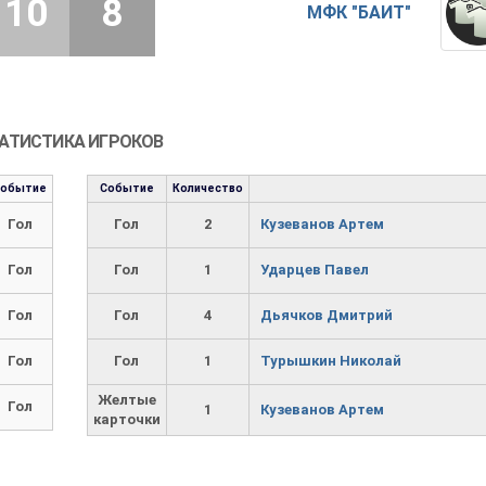
10
8
МФК "БАИТ"
АТИСТИКА ИГРОКОВ
Событие
Событие
Количество
Гол
Гол
2
Кузеванов Артем
Гол
Гол
1
Ударцев Павел
Гол
Гол
4
Дьячков Дмитрий
Гол
Гол
1
Турышкин Николай
Желтые
Гол
1
Кузеванов Артем
карточки