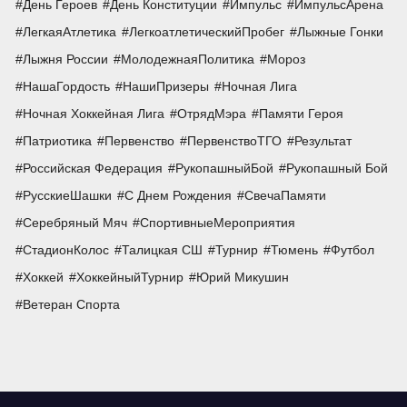
День Героев
День Конституции
Импульс
ИмпульсАрена
ЛегкаяАтлетика
ЛегкоатлетическийПробег
Лыжные Гонки
Лыжня России
МолодежнаяПолитика
Мороз
НашаГордость
НашиПризеры
Ночная Лига
Ночная Хоккейная Лига
ОтрядМэра
Памяти Героя
Патриотика
Первенство
ПервенствоТГО
Результат
Российская Федерация
РукопашныйБой
Рукопашный Бой
РусскиеШашки
С Днем Рождения
СвечаПамяти
Серебряный Мяч
СпортивныеМероприятия
СтадионКолос
Талицкая СШ
Турнир
Тюмень
Футбол
Хоккей
ХоккейныйТурнир
Юрий Микушин
Ветеран Спорта