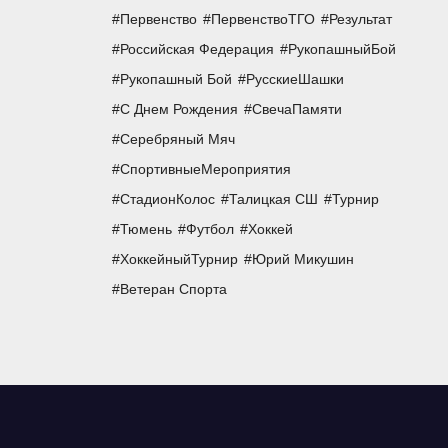
Первенство
ПервенствоТГО
Результат
Российская Федерация
РукопашныйБой
Рукопашный Бой
РусскиеШашки
С Днем Рождения
СвечаПамяти
Серебряный Мяч
СпортивныеМероприятия
СтадионКолос
Талицкая СШ
Турнир
Тюмень
Футбол
Хоккей
ХоккейныйТурнир
Юрий Микушин
Ветеран Спорта