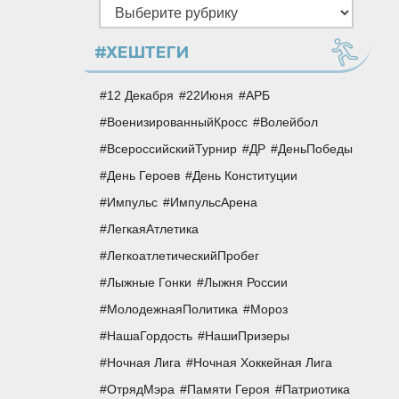
Рубрики
#ХЕШТЕГИ
12 Декабря
22Июня
АРБ
ВоенизированныйКросс
Волейбол
ВсероссийскийТурнир
ДР
ДеньПобеды
День Героев
День Конституции
Импульс
ИмпульсАрена
ЛегкаяАтлетика
ЛегкоатлетическийПробег
Лыжные Гонки
Лыжня России
МолодежнаяПолитика
Мороз
НашаГордость
НашиПризеры
Ночная Лига
Ночная Хоккейная Лига
ОтрядМэра
Памяти Героя
Патриотика