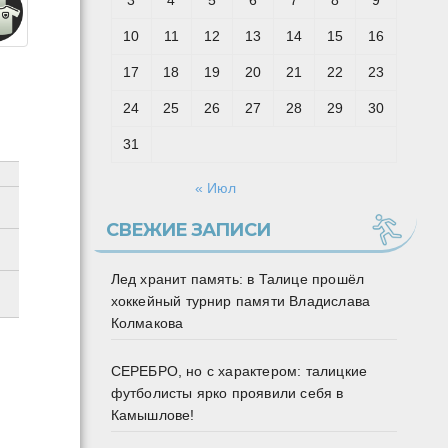
3
4
5
6
7
8
9
10
11
12
13
14
15
16
17
18
19
20
21
22
23
24
25
26
27
28
29
30
31
« Июл
СВЕЖИЕ ЗАПИСИ
Лед хранит память: в Талице прошёл
хоккейный турнир памяти Владислава
Колмакова
СЕРЕБРО, но с характером: талицкие
футболисты ярко проявили себя в
Камышлове!