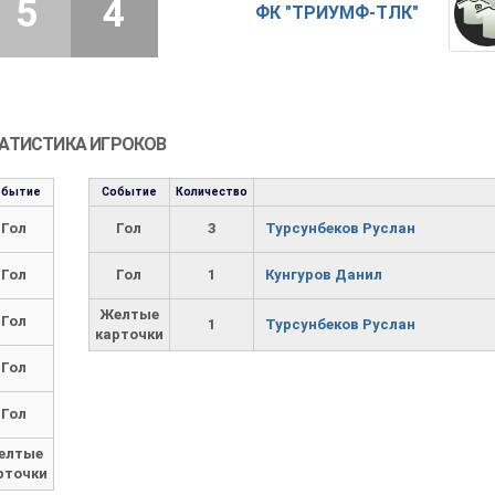
5
4
ФК "ТРИУМФ-ТЛК"
АТИСТИКА ИГРОКОВ
обытие
Событие
Количество
Гол
Гол
3
Турсунбеков Руслан
Гол
Гол
1
Кунгуров Данил
Желтые
Гол
1
Турсунбеков Руслан
карточки
Гол
Гол
елтые
рточки