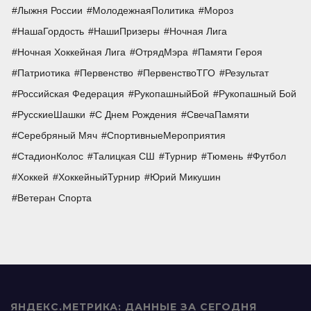
Лыжня России
МолодежнаяПолитика
Мороз
НашаГордость
НашиПризеры
Ночная Лига
Ночная Хоккейная Лига
ОтрядМэра
Памяти Героя
Патриотика
Первенство
ПервенствоТГО
Результат
Российская Федерация
РукопашныйБой
Рукопашный Бой
РусскиеШашки
С Днем Рождения
СвечаПамяти
Серебряный Мяч
СпортивныеМероприятия
СтадионКолос
Талицкая СШ
Турнир
Тюмень
Футбол
Хоккей
ХоккейныйТурнир
Юрий Микушин
Ветеран Спорта
ЯНДЕКС.МЕТРИКА: ДАННЫЕ ЗА СЕГОДНЯ