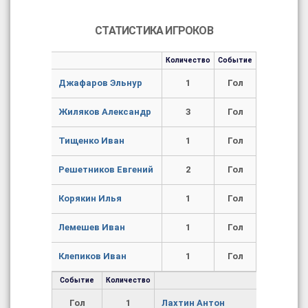
СТАТИСТИКА ИГРОКОВ
Количество
Событие
Джафаров Эльнур
1
Гол
Жиляков Александр
3
Гол
Тищенко Иван
1
Гол
Решетников Евгений
2
Гол
Корякин Илья
1
Гол
Лемешев Иван
1
Гол
Клепиков Иван
1
Гол
Событие
Количество
Гол
1
Лахтин Антон