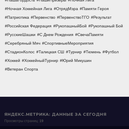
НашаГордость
НашиПризеры
Ночная Лига
Ночная Хоккейная Лига
ОтрядМэра
Памяти Героя
Патриотика
Первенство
ПервенствоТГО
Результат
Российская Федерация
РукопашныйБой
Рукопашный Бой
РусскиеШашки
С Днем Рождения
СвечаПамяти
Серебряный Мяч
СпортивныеМероприятия
СтадионКолос
Талицкая СШ
Турнир
Тюмень
Футбол
Хоккей
ХоккейныйТурнир
Юрий Микушин
Ветеран Спорта
ЯНДЕКС.МЕТРИКА: ДАННЫЕ ЗА СЕГОДНЯ
Просмотры страниц:
19