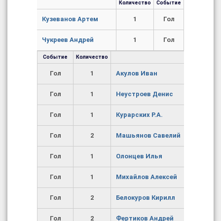
Количество
Событие
Кузеванов Артем
1
Гол
Чукреев Андрей
1
Гол
Событие
Количество
Гол
1
Акулов Иван
Гол
1
Неустроев Денис
Гол
1
Курарских Р.А.
Гол
2
Машьянов Савелий
Гол
1
Олонцев Илья
Гол
1
Михайлов Алексей
Гол
2
Белокуров Кирилл
Гол
2
Фертиков Андрей