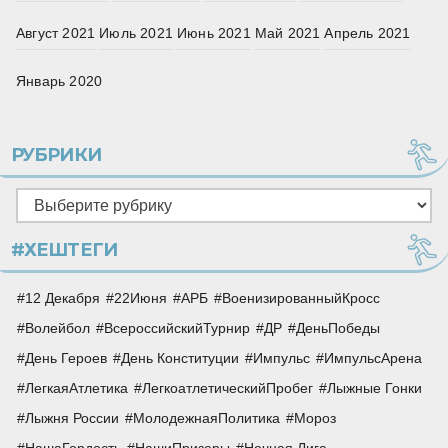
Август 2021
Июль 2021
Июнь 2021
Май 2021
Апрель 2021
Январь 2020
РУБРИКИ
Рубрики
#ХЕШТЕГИ
12 Декабря
22Июня
АРБ
ВоенизированныйКросс
Волейбол
ВсероссийскийТурнир
ДР
ДеньПобеды
День Героев
День Конституции
Импульс
ИмпульсАрена
ЛегкаяАтлетика
ЛегкоатлетическийПробег
Лыжные Гонки
Лыжня России
МолодежнаяПолитика
Мороз