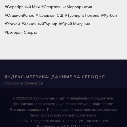
Серебряный Мяч
СпортивныеМероприятия
СтадионКолос
Талицкая СШ
Турнир
Тюмень
Футбол
Хоккей
ХоккейныйТурнир
Юрий Микушин
Ветеран Спорта
ЯНДЕКС.МЕТРИКА: ДАННЫЕ ЗА СЕГОДНЯ
Просмотры страниц:
19
© 2020-2026 Официальный сайт Муниципального бюджетного
учреждения Талицкого муниципального округа "Спорт-сервис"
Все права защищены. При полном или частичном использовании
материалов ссылка на сайт обязательна.
623640, Свердловская обл., г. Талица, ул. Советская, 65В
Телефон/факс: +7(34371) 2-42-15