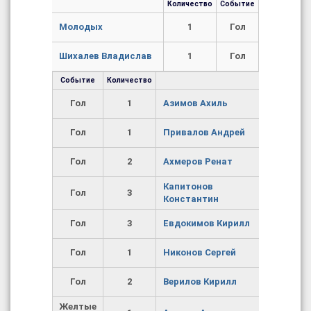
Количество
Событие
Молодых
1
Гол
Шихалев Владислав
1
Гол
Событие
Количество
Гол
1
Азимов Ахиль
Гол
1
Привалов Андрей
Гол
2
Ахмеров Ренат
Капитонов
Гол
3
Константин
Гол
3
Евдокимов Кирилл
Гол
1
Никонов Сергей
Гол
2
Верилов Кирилл
Желтые