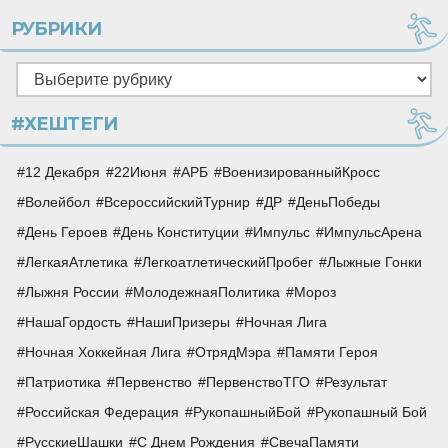
РУБРИКИ
Рубрики
#ХЕШТЕГИ
12 Декабря
22Июня
АРБ
ВоенизированныйКросс
Волейбол
ВсероссийскийТурнир
ДР
ДеньПобеды
День Героев
День Конституции
Импульс
ИмпульсАрена
ЛегкаяАтлетика
ЛегкоатлетическийПробег
Лыжные Гонки
Лыжня России
МолодежнаяПолитика
Мороз
НашаГордость
НашиПризеры
Ночная Лига
Ночная Хоккейная Лига
ОтрядМэра
Памяти Героя
Патриотика
Первенство
ПервенствоТГО
Результат
Российская Федерация
РукопашныйБой
Рукопашный Бой
РусскиеШашки
С Днем Рождения
СвечаПамяти