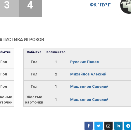
3
4
ФК "ЛУЧ"
АТИСТИКА ИГРОКОВ
обытие
Событие
Количество
Гол
Гол
1
Русских Павел
Гол
Гол
2
Михайлов Алексей
Гол
Гол
1
Машьянов Савелий
асные
Желтые
1
Машьянов Савелий
рточки
карточки