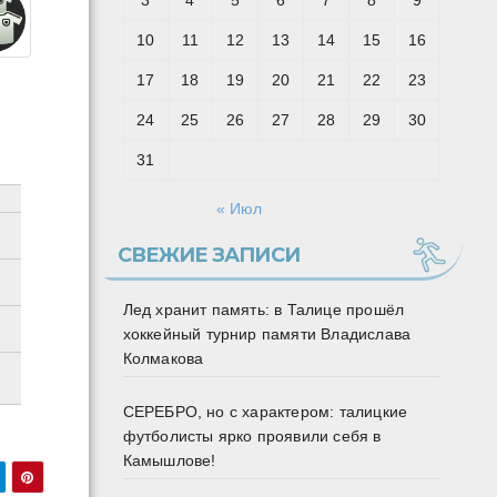
3
4
5
6
7
8
9
10
11
12
13
14
15
16
17
18
19
20
21
22
23
24
25
26
27
28
29
30
31
« Июл
СВЕЖИЕ ЗАПИСИ
Лед хранит память: в Талице прошёл
хоккейный турнир памяти Владислава
Колмакова
СЕРЕБРО, но с характером: талицкие
футболисты ярко проявили себя в
Камышлове!