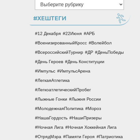
Рубрики
#ХЕШТЕГИ
12 Декабря
22Июня
АРБ
ВоенизированныйКросс
Волейбол
ВсероссийскийТурнир
ДР
ДеньПобеды
День Героев
День Конституции
Импульс
ИмпульсАрена
ЛегкаяАтлетика
ЛегкоатлетическийПробег
Лыжные Гонки
Лыжня России
МолодежнаяПолитика
Мороз
НашаГордость
НашиПризеры
Ночная Лига
Ночная Хоккейная Лига
ОтрядМэра
Памяти Героя
Патриотика