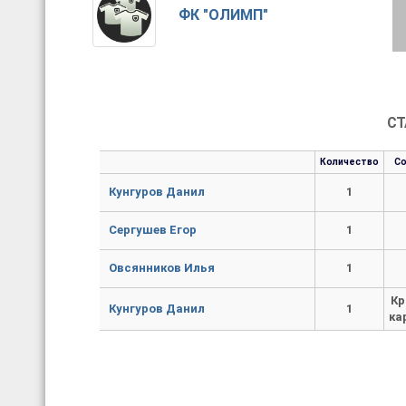
ФК "ОЛИМП"
СТ
Количество
С
Кунгуров Данил
1
Сергушев Егор
1
Овсянников Илья
1
Кр
Кунгуров Данил
1
ка