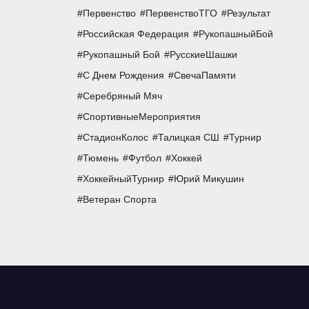
Первенство
ПервенствоТГО
Результат
Российская Федерация
РукопашныйБой
Рукопашный Бой
РусскиеШашки
С Днем Рождения
СвечаПамяти
Серебряный Мяч
СпортивныеМероприятия
СтадионКолос
Талицкая СШ
Турнир
Тюмень
Футбол
Хоккей
ХоккейныйТурнир
Юрий Микушин
Ветеран Спорта