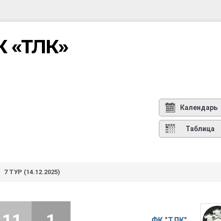
К «ТЛК»
Календарь
Таблица
7 ТУР (14.12.2025)
11
1
ФК "ТЛК"