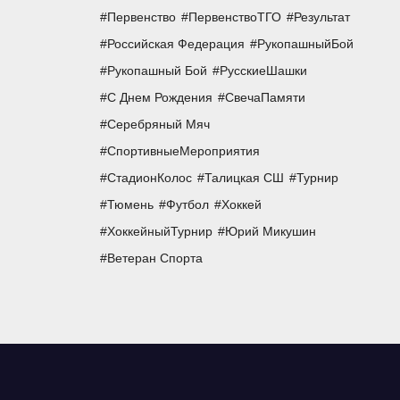
Первенство
ПервенствоТГО
Результат
Российская Федерация
РукопашныйБой
Рукопашный Бой
РусскиеШашки
С Днем Рождения
СвечаПамяти
Серебряный Мяч
СпортивныеМероприятия
СтадионКолос
Талицкая СШ
Турнир
Тюмень
Футбол
Хоккей
ХоккейныйТурнир
Юрий Микушин
Ветеран Спорта