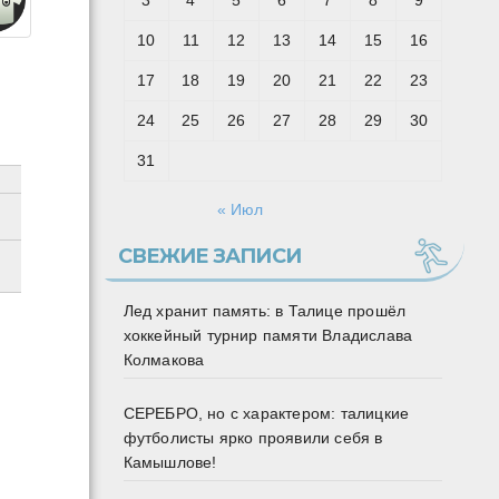
3
4
5
6
7
8
9
10
11
12
13
14
15
16
17
18
19
20
21
22
23
24
25
26
27
28
29
30
31
« Июл
СВЕЖИЕ ЗАПИСИ
Лед хранит память: в Талице прошёл
хоккейный турнир памяти Владислава
Колмакова
СЕРЕБРО, но с характером: талицкие
футболисты ярко проявили себя в
Камышлове!