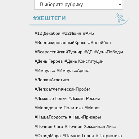
Рубрики
#ХЕШТЕГИ
12 Декабря
22Июня
АРБ
ВоенизированныйКросс
Волейбол
ВсероссийскийТурнир
ДР
ДеньПобеды
День Героев
День Конституции
Импульс
ИмпульсАрена
ЛегкаяАтлетика
ЛегкоатлетическийПробег
Лыжные Гонки
Лыжня России
МолодежнаяПолитика
Мороз
НашаГордость
НашиПризеры
Ночная Лига
Ночная Хоккейная Лига
ОтрядМэра
Памяти Героя
Патриотика