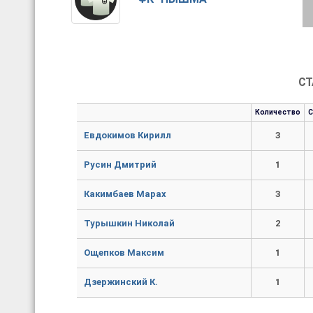
СТ
Количество
Евдокимов Кирилл
3
Русин Дмитрий
1
Какимбаев Марах
3
Турышкин Николай
2
Ощепков Максим
1
Дзержинский К.
1