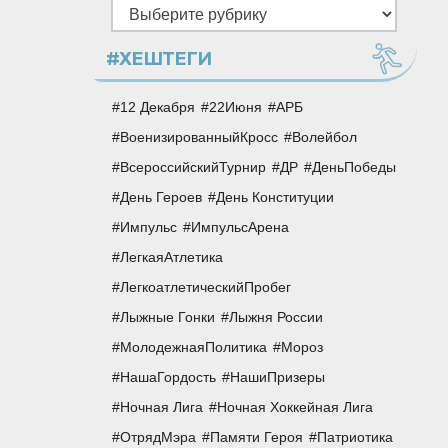
Рубрики
#ХЕШТЕГИ
12 Декабря
22Июня
АРБ
ВоенизированныйКросс
Волейбол
ВсероссийскийТурнир
ДР
ДеньПобеды
День Героев
День Конституции
Импульс
ИмпульсАрена
ЛегкаяАтлетика
ЛегкоатлетическийПробег
Лыжные Гонки
Лыжня России
МолодежнаяПолитика
Мороз
НашаГордость
НашиПризеры
Ночная Лига
Ночная Хоккейная Лига
ОтрядМэра
Памяти Героя
Патриотика