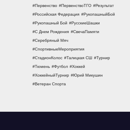
Первенство
ПервенствоТГО
Результат
Российская Федерация
РукопашныйБой
Рукопашный Бой
РусскиеШашки
С Днем Рождения
СвечаПамяти
Серебряный Мяч
СпортивныеМероприятия
СтадионКолос
Талицкая СШ
Турнир
Тюмень
Футбол
Хоккей
ХоккейныйТурнир
Юрий Микушин
Ветеран Спорта