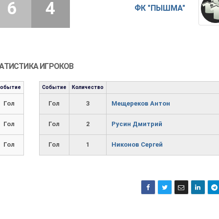
6
4
ФК "ПЫШМА"
АТИСТИКА ИГРОКОВ
Событие
Событие
Количество
Гол
Гол
3
Мещереков Антон
Гол
Гол
2
Русин Дмитрий
Гол
Гол
1
Никонов Сергей