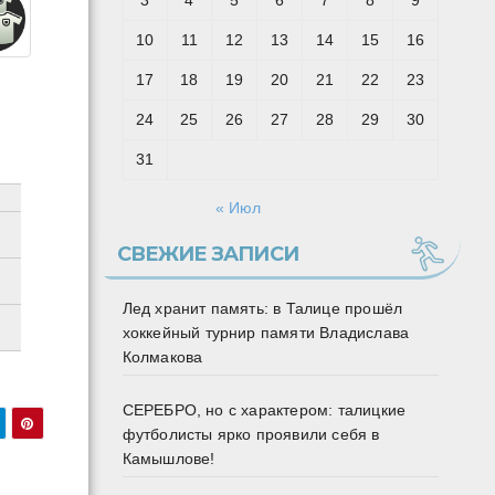
3
4
5
6
7
8
9
10
11
12
13
14
15
16
17
18
19
20
21
22
23
24
25
26
27
28
29
30
31
« Июл
СВЕЖИЕ ЗАПИСИ
Лед хранит память: в Талице прошёл
хоккейный турнир памяти Владислава
Колмакова
СЕРЕБРО, но с характером: талицкие
футболисты ярко проявили себя в
Камышлове!