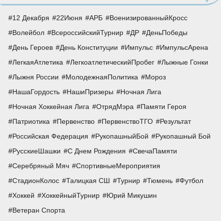
12 Декабря
22Июня
АРБ
ВоенизированныйКросс
Волейбол
ВсероссийскийТурнир
ДР
ДеньПобеды
День Героев
День Конституции
Импульс
ИмпульсАрена
ЛегкаяАтлетика
ЛегкоатлетическийПробег
Лыжные Гонки
Лыжня России
МолодежнаяПолитика
Мороз
НашаГордость
НашиПризеры
Ночная Лига
Ночная Хоккейная Лига
ОтрядМэра
Памяти Героя
Патриотика
Первенство
ПервенствоТГО
Результат
Российская Федерация
РукопашныйБой
Рукопашный Бой
РусскиеШашки
С Днем Рождения
СвечаПамяти
Серебряный Мяч
СпортивныеМероприятия
СтадионКолос
Талицкая СШ
Турнир
Тюмень
Футбол
Хоккей
ХоккейныйТурнир
Юрий Микушин
Ветеран Спорта