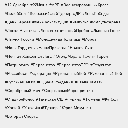
12 Декабря
22Июня
АРБ
ВоенизированныйКросс
Волейбол
ВсероссийскийТурнир
ДР
ДеньПобеды
День Героев
День Конституции
Импульс
ИмпульсАрена
ЛегкаяАтлетика
ЛегкоатлетическийПробег
Лыжные Гонки
Лыжня России
МолодежнаяПолитика
Мороз
НашаГордость
НашиПризеры
Ночная Лига
Ночная Хоккейная Лига
ОтрядМэра
Памяти Героя
Патриотика
Первенство
ПервенствоТГО
Результат
Российская Федерация
РукопашныйБой
Рукопашный Бой
РусскиеШашки
С Днем Рождения
СвечаПамяти
Серебряный Мяч
СпортивныеМероприятия
СтадионКолос
Талицкая СШ
Турнир
Тюмень
Футбол
Хоккей
ХоккейныйТурнир
Юрий Микушин
Ветеран Спорта