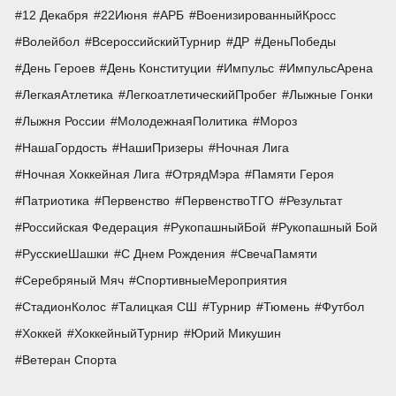
12 Декабря
22Июня
АРБ
ВоенизированныйКросс
Волейбол
ВсероссийскийТурнир
ДР
ДеньПобеды
День Героев
День Конституции
Импульс
ИмпульсАрена
ЛегкаяАтлетика
ЛегкоатлетическийПробег
Лыжные Гонки
Лыжня России
МолодежнаяПолитика
Мороз
НашаГордость
НашиПризеры
Ночная Лига
Ночная Хоккейная Лига
ОтрядМэра
Памяти Героя
Патриотика
Первенство
ПервенствоТГО
Результат
Российская Федерация
РукопашныйБой
Рукопашный Бой
РусскиеШашки
С Днем Рождения
СвечаПамяти
Серебряный Мяч
СпортивныеМероприятия
СтадионКолос
Талицкая СШ
Турнир
Тюмень
Футбол
Хоккей
ХоккейныйТурнир
Юрий Микушин
Ветеран Спорта