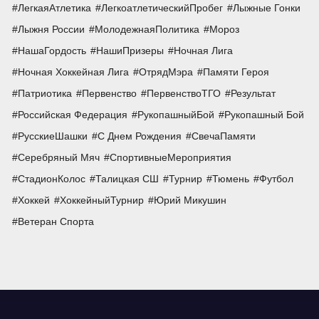
ЛегкаяАтлетика
ЛегкоатлетическийПробег
Лыжные Гонки
Лыжня России
МолодежнаяПолитика
Мороз
НашаГордость
НашиПризеры
Ночная Лига
Ночная Хоккейная Лига
ОтрядМэра
Памяти Героя
Патриотика
Первенство
ПервенствоТГО
Результат
Российская Федерация
РукопашныйБой
Рукопашный Бой
РусскиеШашки
С Днем Рождения
СвечаПамяти
Серебряный Мяч
СпортивныеМероприятия
СтадионКолос
Талицкая СШ
Турнир
Тюмень
Футбол
Хоккей
ХоккейныйТурнир
Юрий Микушин
Ветеран Спорта