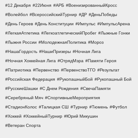
12 Декабря
22Июня
АРБ
ВоенизированныйКросс
Волейбол
ВсероссийскийТурнир
ДР
ДеньПобеды
День Героев
День Конституции
Импульс
ИмпульсАрена
ЛегкаяАтлетика
ЛегкоатлетическийПробег
Лыжные Гонки
Лыжня России
МолодежнаяПолитика
Мороз
НашаГордость
НашиПризеры
Ночная Лига
Ночная Хоккейная Лига
ОтрядМэра
Памяти Героя
Патриотика
Первенство
ПервенствоТГО
Результат
Российская Федерация
РукопашныйБой
Рукопашный Бой
РусскиеШашки
С Днем Рождения
СвечаПамяти
Серебряный Мяч
СпортивныеМероприятия
СтадионКолос
Талицкая СШ
Турнир
Тюмень
Футбол
Хоккей
ХоккейныйТурнир
Юрий Микушин
Ветеран Спорта