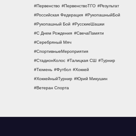
Первенство
ПервенствоТГО
Результат
Российская Федерация
РукопашныйБой
Рукопашный Бой
РусскиеШашки
С Днем Рождения
СвечаПамяти
Серебряный Мяч
СпортивныеМероприятия
СтадионКолос
Талицкая СШ
Турнир
Тюмень
Футбол
Хоккей
ХоккейныйТурнир
Юрий Микушин
Ветеран Спорта