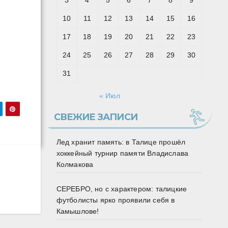
3
4
5
6
7
8
9
10
11
12
13
14
15
16
17
18
19
20
21
22
23
24
25
26
27
28
29
30
31
« Июл
СВЕЖИЕ ЗАПИСИ
Лед хранит память: в Талице прошёл
хоккейный турнир памяти Владислава
Колмакова
СЕРЕБРО, но с характером: талицкие
футболисты ярко проявили себя в
Камышлове!