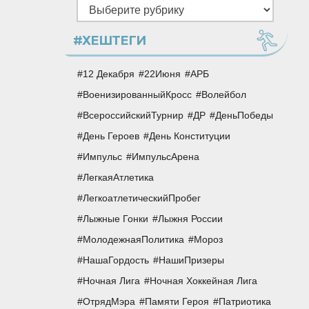
Рубрики
#ХЕШТЕГИ
12 Декабря
22Июня
АРБ
ВоенизированныйКросс
Волейбол
ВсероссийскийТурнир
ДР
ДеньПобеды
День Героев
День Конституции
Импульс
ИмпульсАрена
ЛегкаяАтлетика
ЛегкоатлетическийПробег
Лыжные Гонки
Лыжня России
МолодежнаяПолитика
Мороз
НашаГордость
НашиПризеры
Ночная Лига
Ночная Хоккейная Лига
ОтрядМэра
Памяти Героя
Патриотика