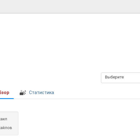
Выберите
бзор
Статистика
аил
хайлов