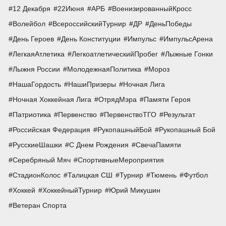
12 Декабря
22Июня
АРБ
ВоенизированныйКросс
Волейбол
ВсероссийскийТурнир
ДР
ДеньПобеды
День Героев
День Конституции
Импульс
ИмпульсАрена
ЛегкаяАтлетика
ЛегкоатлетическийПробег
Лыжные Гонки
Лыжня России
МолодежнаяПолитика
Мороз
НашаГордость
НашиПризеры
Ночная Лига
Ночная Хоккейная Лига
ОтрядМэра
Памяти Героя
Патриотика
Первенство
ПервенствоТГО
Результат
Российская Федерация
РукопашныйБой
Рукопашный Бой
РусскиеШашки
С Днем Рождения
СвечаПамяти
Серебряный Мяч
СпортивныеМероприятия
СтадионКолос
Талицкая СШ
Турнир
Тюмень
Футбол
Хоккей
ХоккейныйТурнир
Юрий Микушин
Ветеран Спорта