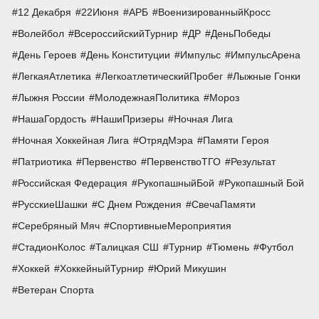
12 Декабря
22Июня
АРБ
ВоенизированныйКросс
Волейбол
ВсероссийскийТурнир
ДР
ДеньПобеды
День Героев
День Конституции
Импульс
ИмпульсАрена
ЛегкаяАтлетика
ЛегкоатлетическийПробег
Лыжные Гонки
Лыжня России
МолодежнаяПолитика
Мороз
НашаГордость
НашиПризеры
Ночная Лига
Ночная Хоккейная Лига
ОтрядМэра
Памяти Героя
Патриотика
Первенство
ПервенствоТГО
Результат
Российская Федерация
РукопашныйБой
Рукопашный Бой
РусскиеШашки
С Днем Рождения
СвечаПамяти
Серебряный Мяч
СпортивныеМероприятия
СтадионКолос
Талицкая СШ
Турнир
Тюмень
Футбол
Хоккей
ХоккейныйТурнир
Юрий Микушин
Ветеран Спорта