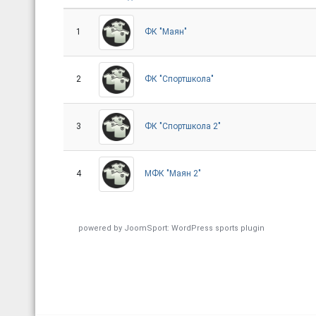
1
ФК "Маян"
2
ФК "Спортшкола"
3
ФК "Спортшкола 2"
4
МФК "Маян 2"
powered by
JoomSport: WordPress sports plugin