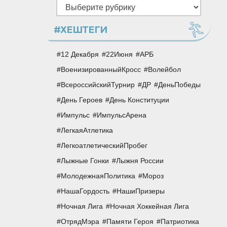
Рубрики
#ХЕШТЕГИ
12 Декабря
22Июня
АРБ
ВоенизированныйКросс
Волейбол
ВсероссийскийТурнир
ДР
ДеньПобеды
День Героев
День Конституции
Импульс
ИмпульсАрена
ЛегкаяАтлетика
ЛегкоатлетическийПробег
Лыжные Гонки
Лыжня России
МолодежнаяПолитика
Мороз
НашаГордость
НашиПризеры
Ночная Лига
Ночная Хоккейная Лига
ОтрядМэра
Памяти Героя
Патриотика