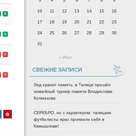
3
4
5
6
7
8
9
10
11
12
13
14
15
16
В
17
18
19
20
21
22
23
24
25
26
27
28
29
30
В
31
П
« Июл
СВЕЖИЕ ЗАПИСИ
П
Лед хранит память: в Талице прошёл
хоккейный турнир памяти Владислава
Колмакова
СЕРЕБРО, но с характером: талицкие
футболисты ярко проявили себя в
Камышлове!