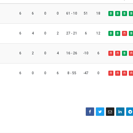
6
6
0
0
61 - 10
51
18
В
В
В
В
6
4
0
2
27 - 21
6
12
В
В
П
В
6
2
0
4
16 - 26
-10
6
П
П
В
П
6
0
0
6
8 - 55
-47
0
П
П
П
П