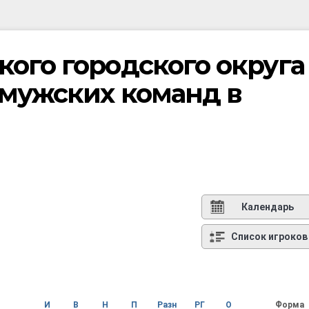
ого городского округа
 мужских команд в
Календарь
Список игроков
И
В
Н
П
Разн
РГ
О
Форма