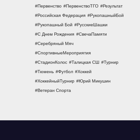
Первенство
ПервенствоТГО
Результат
Российская Федерация
РукопашныйБой
Рукопашный Бой
РусскиеШашки
С Днем Рождения
СвечаПамяти
Серебряный Мяч
СпортивныеМероприятия
СтадионКолос
Талицкая СШ
Турнир
Тюмень
Футбол
Хоккей
ХоккейныйТурнир
Юрий Микушин
Ветеран Спорта