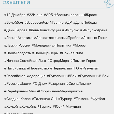
#ХЕШТЕГИ
12 Декабря
22Июня
АРБ
ВоенизированныйКросс
Волейбол
ВсероссийскийТурнир
ДР
ДеньПобеды
День Героев
День Конституции
Импульс
ИмпульсАрена
ЛегкаяАтлетика
ЛегкоатлетическийПробег
Лыжные Гонки
Лыжня России
МолодежнаяПолитика
Мороз
НашаГордость
НашиПризеры
Ночная Лига
Ночная Хоккейная Лига
ОтрядМэра
Памяти Героя
Патриотика
Первенство
ПервенствоТГО
Результат
Российская Федерация
РукопашныйБой
Рукопашный Бой
РусскиеШашки
С Днем Рождения
СвечаПамяти
Серебряный Мяч
СпортивныеМероприятия
СтадионКолос
Талицкая СШ
Турнир
Тюмень
Футбол
Хоккей
ХоккейныйТурнир
Юрий Микушин