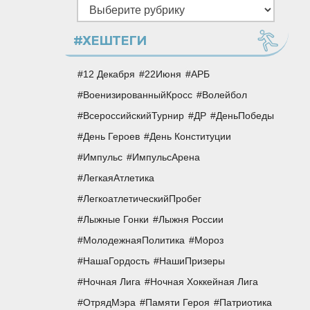
Рубрики
#ХЕШТЕГИ
12 Декабря
22Июня
АРБ
ВоенизированныйКросс
Волейбол
ВсероссийскийТурнир
ДР
ДеньПобеды
День Героев
День Конституции
Импульс
ИмпульсАрена
ЛегкаяАтлетика
ЛегкоатлетическийПробег
Лыжные Гонки
Лыжня России
МолодежнаяПолитика
Мороз
НашаГордость
НашиПризеры
Ночная Лига
Ночная Хоккейная Лига
ОтрядМэра
Памяти Героя
Патриотика