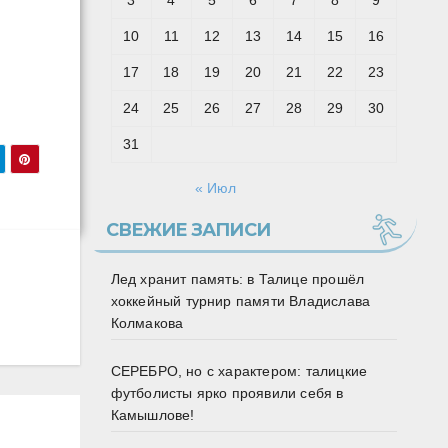
3
4
5
6
7
8
9
10
11
12
13
14
15
16
17
18
19
20
21
22
23
24
25
26
27
28
29
30
31
« Июл
СВЕЖИЕ ЗАПИСИ
Лед хранит память: в Талице прошёл
хоккейный турнир памяти Владислава
Колмакова
СЕРЕБРО, но с характером: талицкие
футболисты ярко проявили себя в
Камышлове!