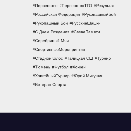
Первенство
ПервенствоТГО
Результат
Российская Федерация
РукопашныйБой
Рукопашный Бой
РусскиеШашки
С Днем Рождения
СвечаПамяти
Серебряный Мяч
СпортивныеМероприятия
СтадионКолос
Талицкая СШ
Турнир
Тюмень
Футбол
Хоккей
ХоккейныйТурнир
Юрий Микушин
Ветеран Спорта