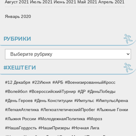
Август 2021
Июль 2021
Июнь 2021
Май 2021
Апрель 2021
Январь 2020
РУБРИКИ
Рубрики
#ХЕШТЕГИ
12 Декабря
22Июня
АРБ
ВоенизированныйКросс
Волейбол
ВсероссийскийТурнир
ДР
ДеньПобеды
День Героев
День Конституции
Импульс
ИмпульсАрена
ЛегкаяАтлетика
ЛегкоатлетическийПробег
Лыжные Гонки
Лыжня России
МолодежнаяПолитика
Мороз
НашаГордость
НашиПризеры
Ночная Лига