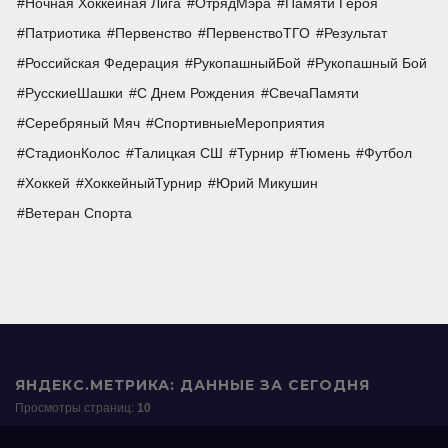
Ночная Хоккейная Лига
ОтрядМэра
Памяти Героя
Патриотика
Первенство
ПервенствоТГО
Результат
Российская Федерация
РукопашныйБой
Рукопашный Бой
РусскиеШашки
С Днем Рождения
СвечаПамяти
Серебряный Мяч
СпортивныеМероприятия
СтадионКолос
Талицкая СШ
Турнир
Тюмень
Футбол
Хоккей
ХоккейныйТурнир
Юрий Микушин
Ветеран Спорта
ЯНДЕКС.МЕТРИКА: ДАННЫЕ ЗА СЕГОДНЯ
Просмотры страниц:
10