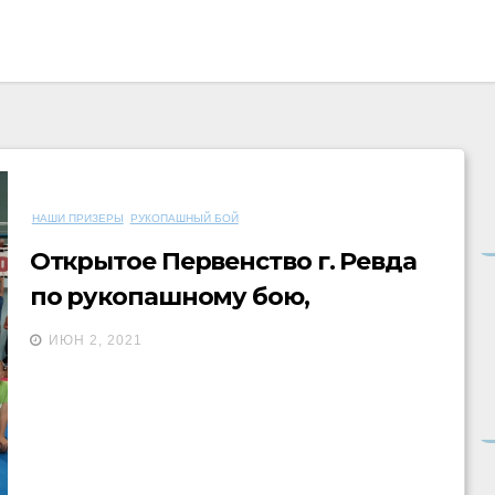
НАШИ ПРИЗЕРЫ
РУКОПАШНЫЙ БОЙ
Открытое Первенство г. Ревда
по рукопашному бою,
посвящённое Дню
ИЮН 2, 2021
пограничника