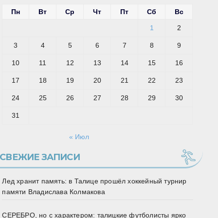
Пн
Вт
Ср
Чт
Пт
Сб
Вс
1
2
3
4
5
6
7
8
9
10
11
12
13
14
15
16
17
18
19
20
21
22
23
24
25
26
27
28
29
30
31
« Июл
СВЕЖИЕ ЗАПИСИ
Лед хранит память: в Талице прошёл хоккейный турнир
памяти Владислава Колмакова
СЕРЕБРО, но с характером: талицкие футболисты ярко