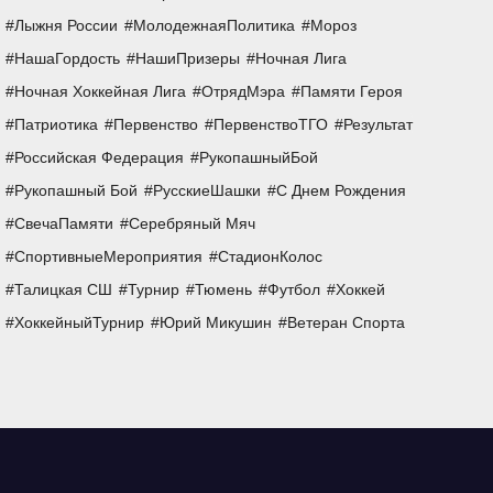
Лыжня России
МолодежнаяПолитика
Мороз
НашаГордость
НашиПризеры
Ночная Лига
Ночная Хоккейная Лига
ОтрядМэра
Памяти Героя
Патриотика
Первенство
ПервенствоТГО
Результат
Российская Федерация
РукопашныйБой
Рукопашный Бой
РусскиеШашки
С Днем Рождения
СвечаПамяти
Серебряный Мяч
СпортивныеМероприятия
СтадионКолос
Талицкая СШ
Турнир
Тюмень
Футбол
Хоккей
ХоккейныйТурнир
Юрий Микушин
Ветеран Спорта