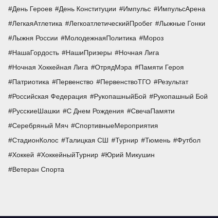
День Героев
День Конституции
Импульс
ИмпульсАрена
ЛегкаяАтлетика
ЛегкоатлетическийПробег
Лыжные Гонки
Лыжня России
МолодежнаяПолитика
Мороз
НашаГордость
НашиПризеры
Ночная Лига
Ночная Хоккейная Лига
ОтрядМэра
Памяти Героя
Патриотика
Первенство
ПервенствоТГО
Результат
Российская Федерация
РукопашныйБой
Рукопашный Бой
РусскиеШашки
С Днем Рождения
СвечаПамяти
Серебряный Мяч
СпортивныеМероприятия
СтадионКолос
Талицкая СШ
Турнир
Тюмень
Футбол
Хоккей
ХоккейныйТурнир
Юрий Микушин
Ветеран Спорта