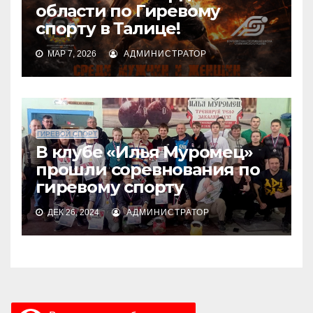
области по Гиревому
спорту в Талице!
МАР 7, 2026
АДМИНИСТРАТОР
ГИРЕВОЙ СПОРТ
В клубе «Илья Муромец»
прошли соревнования по
гиревому спорту
ДЕК 26, 2024
АДМИНИСТРАТОР