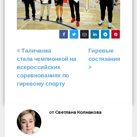
Навигация
Таличанка
Гиревые
стала чемпионкой на
состязания
по
всероссийских
записям
соревнованиях по
гиревому спорту
от
Светлана Колмакова