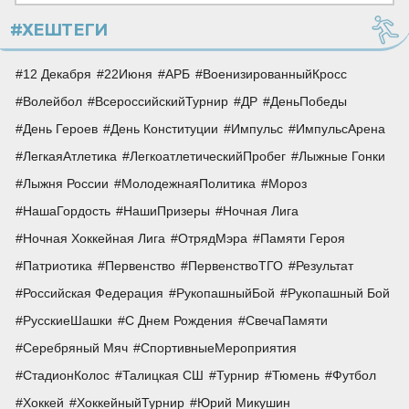
#ХЕШТЕГИ
12 Декабря
22Июня
АРБ
ВоенизированныйКросс
Волейбол
ВсероссийскийТурнир
ДР
ДеньПобеды
День Героев
День Конституции
Импульс
ИмпульсАрена
ЛегкаяАтлетика
ЛегкоатлетическийПробег
Лыжные Гонки
Лыжня России
МолодежнаяПолитика
Мороз
НашаГордость
НашиПризеры
Ночная Лига
Ночная Хоккейная Лига
ОтрядМэра
Памяти Героя
Патриотика
Первенство
ПервенствоТГО
Результат
Российская Федерация
РукопашныйБой
Рукопашный Бой
РусскиеШашки
С Днем Рождения
СвечаПамяти
Серебряный Мяч
СпортивныеМероприятия
СтадионКолос
Талицкая СШ
Турнир
Тюмень
Футбол
Хоккей
ХоккейныйТурнир
Юрий Микушин