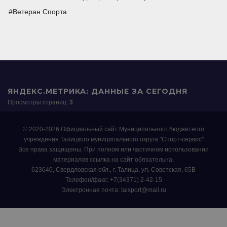
Ветеран Спорта
ЯНДЕКС.МЕТРИКА: ДАННЫЕ ЗА СЕГОДНЯ
Просмотры страниц:
3
© 2020-2026 Официальный сайт Муниципального бюджетного
учреждения Талицкого муниципального округа "Спорт-сервис"
Все права защищены. При полном или частичном использовании
материалов ссылка на сайт обязательна.
623640, Свердловская обл., г. Талица, ул. Советская, 65В
Телефон/факс: +7(34371) 2-42-15
Электронная почта: talsport@mail.ru