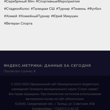
Серебряный Мяч
СпортивныеМероприятия
СтадионКолос
Талицкая СШ
Турнир
Тюмень
Футбол
Хоккей
ХоккейныйТурнир
Юрий Микушин
Ветеран Спорта
ЯНДЕКС.МЕТРИКА: ДАННЫЕ ЗА СЕГОДНЯ
Просмотры страниц:
4
© 2020-2026 Официальный сайт Муниципального бюджетного
учреждения Талицкого муниципального округа "Спорт-сервис"
Все права защищены. При полном или частичном использовании
материалов ссылка на сайт обязательна.
623640, Свердловская обл., г. Талица, ул. Советская, 65В
Телефон/факс: +7(34371) 2-42-15