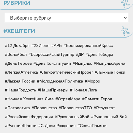
РУБРИКИ
Рубрики
#ХЕШТЕГИ
12 Декабря
22Июня
АРБ
ВоенизированныйКросс
Волейбол
ВсероссийскийТурнир
ДР
ДеньПобеды
День Героев
День Конституции
Импульс
ИмпульсАрена
ЛегкаяАтлетика
ЛегкоатлетическийПробег
Лыжные Гонки
Лыжня России
МолодежнаяПолитика
Мороз
НашаГордость
НашиПризеры
Ночная Лига
Ночная Хоккейная Лига
ОтрядМэра
Памяти Героя
Патриотика
Первенство
ПервенствоТГО
Результат
Российская Федерация
РукопашныйБой
Рукопашный Бой
РусскиеШашки
С Днем Рождения
СвечаПамяти