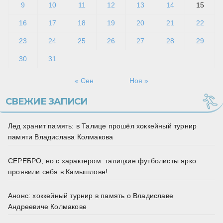
9
10
11
12
13
14
15
16
17
18
19
20
21
22
23
24
25
26
27
28
29
30
31
« Сен
Ноя »
СВЕЖИЕ ЗАПИСИ
Лед хранит память: в Талице прошёл хоккейный турнир
памяти Владислава Колмакова
СЕРЕБРО, но с характером: талицкие футболисты ярко
проявили себя в Камышлове!
Анонс: хоккейный турнир в память о Владиславе
Андреевиче Колмакове