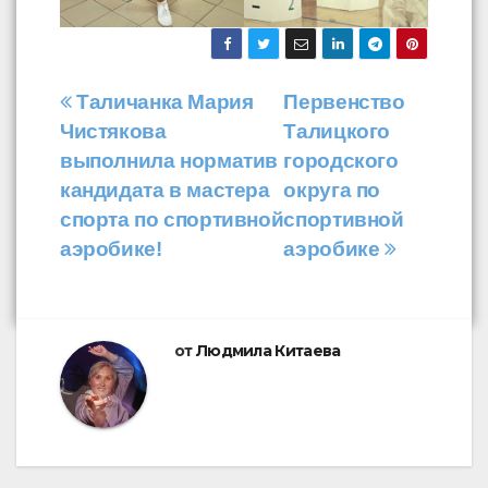
Навигация
Таличанка Мария
Первенство
Чистякова
Талицкого
по
выполнила норматив
городского
записям
кандидата в мастера
округа по
спорта по спортивной
спортивной
аэробике!
аэробике
от
Людмила Китаева