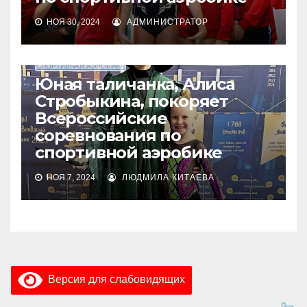
НОЯ 30, 2024
АДМИНИСТРАТОР
СПОРТИВНАЯ АЭРОБИКА
Юная таличанка, Алиса
Стробыкина, покоряет
Всероссийские
соревнования по
спортивной аэробике
НОЯ 7, 2024
ЛЮДМИЛА КИТАЕВА
Версия для слабовидящих