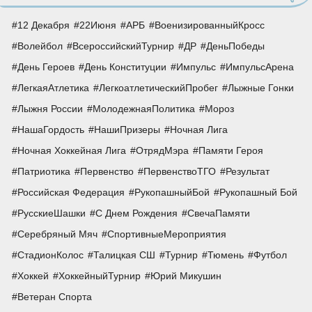
12 Декабря
22Июня
АРБ
ВоенизированныйКросс
Волейбол
ВсероссийскийТурнир
ДР
ДеньПобеды
День Героев
День Конституции
Импульс
ИмпульсАрена
ЛегкаяАтлетика
ЛегкоатлетическийПробег
Лыжные Гонки
Лыжня России
МолодежнаяПолитика
Мороз
НашаГордость
НашиПризеры
Ночная Лига
Ночная Хоккейная Лига
ОтрядМэра
Памяти Героя
Патриотика
Первенство
ПервенствоТГО
Результат
Российская Федерация
РукопашныйБой
Рукопашный Бой
РусскиеШашки
С Днем Рождения
СвечаПамяти
Серебряный Мяч
СпортивныеМероприятия
СтадионКолос
Талицкая СШ
Турнир
Тюмень
Футбол
Хоккей
ХоккейныйТурнир
Юрий Микушин
Ветеран Спорта