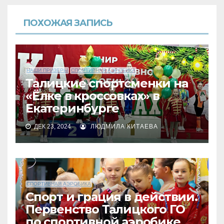
ПОХОЖАЯ ЗАПИСЬ
НАШИ ПРИЗЕРЫ
СПОРТИВНАЯ АЭРОБИКА
Талицкие спортсменки на
«Ёлке в кроссовках» в
Екатеринбурге
ДЕК 23, 2024
ЛЮДМИЛА КИТАЕВА
СПОРТИВНАЯ АЭРОБИКА
Спорт и грация в действии.
Первенство Талицкого ГО
по спортивной аэробике