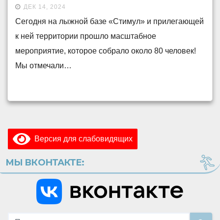
открытие сезона катания на
ДЕК 14, 2024
лыжах, который в этом году
Сегодня на лыжной базе «Стимул» и прилегающей
немного запоздал, и первый
к ней территории прошло масштабное
день рождения нашей лыжной
мероприятие, которое собрало около 80 человек!
базы!
Мы отмечали…
Версия для слабовидящих
МЫ ВКОНТАКТЕ: