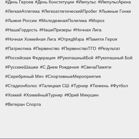
День Героев
День Конституции
Импульс
ИмпульсАрена
ЛегкаяАтлетика
ЛегкоатлетическийПробег
Лыжные Гонки
Лыжня России
МолодежнаяПолитика
Мороз
НашаГордость
НашиПризеры
Ночная Лига
Ночная Хоккейная Лига
ОтрядМэра
Памяти Героя
Патриотика
Первенство
ПервенствоТГО
Результат
Российская Федерация
РукопашныйБой
Рукопашный Бой
РусскиеШашки
С Днем Рождения
СвечаПамяти
Серебряный Мяч
СпортивныеМероприятия
СтадионКолос
Талицкая СШ
Турнир
Тюмень
Футбол
Хоккей
ХоккейныйТурнир
Юрий Микушин
Ветеран Спорта