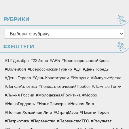
РУБРИКИ
Рубрики
#ХЕШТЕГИ
12 Декабря
22Июня
АРБ
ВоенизированныйКросс
Волейбол
ВсероссийскийТурнир
ДР
ДеньПобеды
День Героев
День Конституции
Импульс
ИмпульсАрена
ЛегкаяАтлетика
ЛегкоатлетическийПробег
Лыжные Гонки
Лыжня России
МолодежнаяПолитика
Мороз
НашаГордость
НашиПризеры
Ночная Лига
Ночная Хоккейная Лига
ОтрядМэра
Памяти Героя
Патриотика
Первенство
ПервенствоТГО
Результат