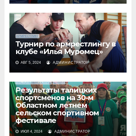
АРМРЕСТЛИНГ
Турнир по армрестлингу в
клубе «Илья Муромец»
АВГ 5, 2024
АДМИНИСТРАТОР
АРМРЕСТЛИНГ
БЕГ
ВОЛЕЙБОЛ
ГИРЕВОЙ СПОРТ
МЕРОПРИЯТИЯ
НАСТОЛЬНЫЙ ТЕННИС
ШАШКИ
Результаты талицких
спортсменов на 30-м
Областном летнем
сельском спортивном
фестивале
ИЮЛ 4, 2024
АДМИНИСТРАТОР