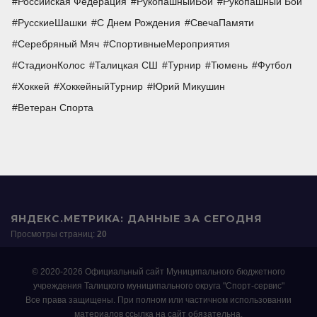
Российская Федерация
РукопашныйБой
Рукопашный Бой
РусскиеШашки
С Днем Рождения
СвечаПамяти
Серебряный Мяч
СпортивныеМероприятия
СтадионКолос
Талицкая СШ
Турнир
Тюмень
Футбол
Хоккей
ХоккейныйТурнир
Юрий Микушин
Ветеран Спорта
ЯНДЕКС.МЕТРИКА: ДАННЫЕ ЗА СЕГОДНЯ
Просмотры страниц:
20
© 2020-2026 Официальный сайт Муниципального бюджетного
учреждения Талицкого муниципального округа "Спорт-сервис"
Все права защищены. При полном или частичном использовании
материалов ссылка на сайт обязательна.