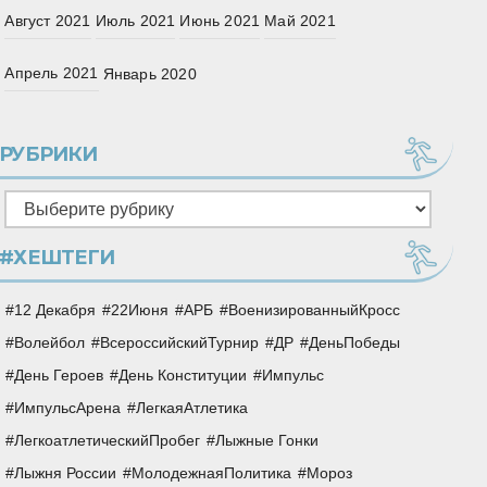
Август 2021
Июль 2021
Июнь 2021
Май 2021
Апрель 2021
Январь 2020
РУБРИКИ
Рубрики
#ХЕШТЕГИ
12 Декабря
22Июня
АРБ
ВоенизированныйКросс
Волейбол
ВсероссийскийТурнир
ДР
ДеньПобеды
День Героев
День Конституции
Импульс
ИмпульсАрена
ЛегкаяАтлетика
ЛегкоатлетическийПробег
Лыжные Гонки
Лыжня России
МолодежнаяПолитика
Мороз