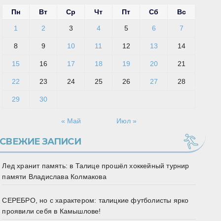
Пн
Вт
Ср
Чт
Пт
Сб
Вс
1
2
3
4
5
6
7
8
9
10
11
12
13
14
15
16
17
18
19
20
21
22
23
24
25
26
27
28
29
30
« Май
Июл »
СВЕЖИЕ ЗАПИСИ
Лед хранит память: в Талице прошёл хоккейный турнир
памяти Владислава Колмакова
СЕРЕБРО, но с характером: талицкие футболисты ярко
проявили себя в Камышлове!