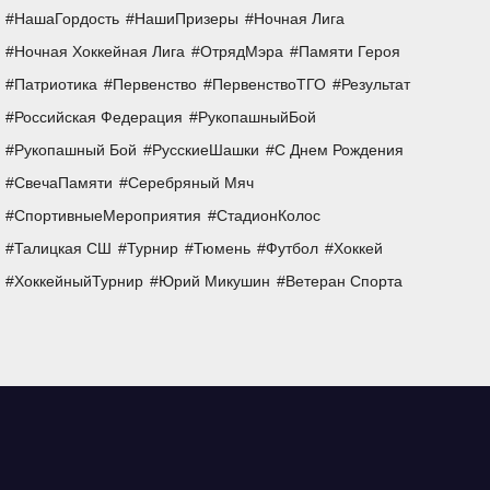
НашаГордость
НашиПризеры
Ночная Лига
Ночная Хоккейная Лига
ОтрядМэра
Памяти Героя
Патриотика
Первенство
ПервенствоТГО
Результат
Российская Федерация
РукопашныйБой
Рукопашный Бой
РусскиеШашки
С Днем Рождения
СвечаПамяти
Серебряный Мяч
СпортивныеМероприятия
СтадионКолос
Талицкая СШ
Турнир
Тюмень
Футбол
Хоккей
ХоккейныйТурнир
Юрий Микушин
Ветеран Спорта