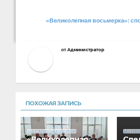
Навигация
«Великолепная восьмерка»: сп
по
записям
от
Администратор
ПОХОЖАЯ ЗАПИСЬ
БЕЗ РУБРИКИ
МЕРОПРИЯТИЯ
БЕЗ РУБР
«Великолепная
Сде