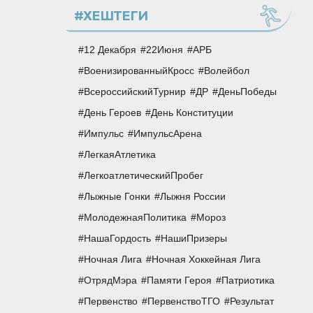
#ХЕШТЕГИ
12 Декабря
22Июня
АРБ
ВоенизированныйКросс
Волейбол
ВсероссийскийТурнир
ДР
ДеньПобеды
День Героев
День Конституции
Импульс
ИмпульсАрена
ЛегкаяАтлетика
ЛегкоатлетическийПробег
Лыжные Гонки
Лыжня России
МолодежнаяПолитика
Мороз
НашаГордость
НашиПризеры
Ночная Лига
Ночная Хоккейная Лига
ОтрядМэра
Памяти Героя
Патриотика
Первенство
ПервенствоТГО
Результат