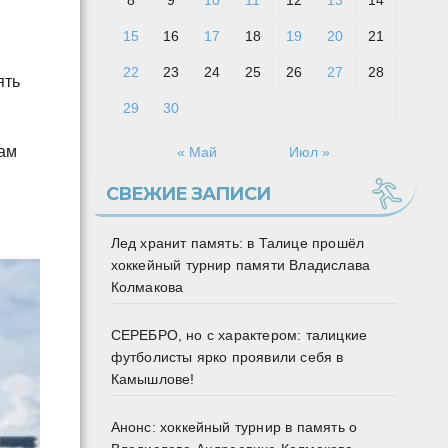
8
9
10
11
12
13
14
15
16
17
18
19
20
21
22
23
24
25
26
27
28
ять
29
30
нам
« Май
Июл »
СВЕЖИЕ ЗАПИСИ
Лед хранит память: в Талице прошёл
хоккейный турнир памяти Владислава
Колмакова
СЕРЕБРО, но с характером: талицкие
футболисты ярко проявили себя в
Камышлове!
Анонс: хоккейный турнир в память о