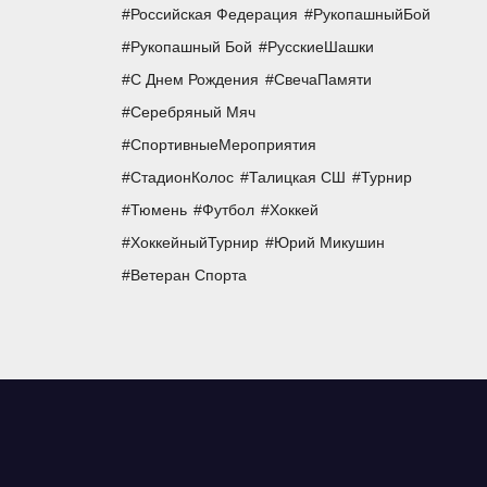
Российская Федерация
РукопашныйБой
Рукопашный Бой
РусскиеШашки
С Днем Рождения
СвечаПамяти
Серебряный Мяч
СпортивныеМероприятия
СтадионКолос
Талицкая СШ
Турнир
Тюмень
Футбол
Хоккей
ХоккейныйТурнир
Юрий Микушин
Ветеран Спорта