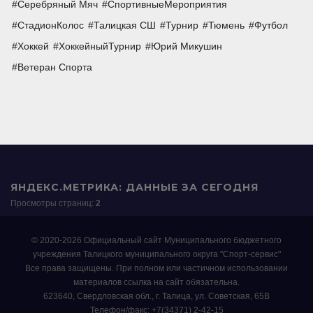
Серебряный Мяч
СпортивныеМероприятия
СтадионКолос
Талицкая СШ
Турнир
Тюмень
Футбол
Хоккей
ХоккейныйТурнир
Юрий Микушин
Ветеран Спорта
ЯНДЕКС.МЕТРИКА: ДАННЫЕ ЗА СЕГОДНЯ
Просмотры страниц:
2
© 2020-2026 Официальный сайт Муниципального бюджетного
учреждения Талицкого муниципального округа "Спорт-сервис"
Все права защищены. При полном или частичном использовании
материалов ссылка на сайт обязательна.
623640, Свердловская обл., г. Талица, ул. Советская, 65В
Телефон/факс: +7(34371) 2-42-15