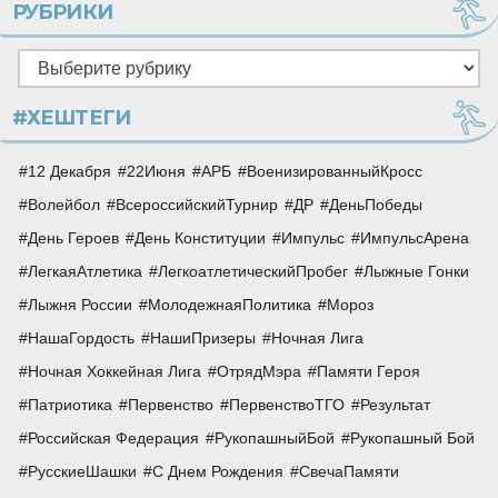
РУБРИКИ
Рубрики
#ХЕШТЕГИ
12 Декабря
22Июня
АРБ
ВоенизированныйКросс
Волейбол
ВсероссийскийТурнир
ДР
ДеньПобеды
День Героев
День Конституции
Импульс
ИмпульсАрена
ЛегкаяАтлетика
ЛегкоатлетическийПробег
Лыжные Гонки
Лыжня России
МолодежнаяПолитика
Мороз
НашаГордость
НашиПризеры
Ночная Лига
Ночная Хоккейная Лига
ОтрядМэра
Памяти Героя
Патриотика
Первенство
ПервенствоТГО
Результат
Российская Федерация
РукопашныйБой
Рукопашный Бой
РусскиеШашки
С Днем Рождения
СвечаПамяти