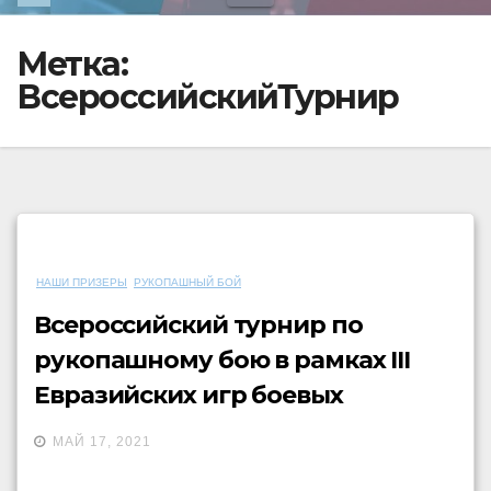
Метка:
ВсероссийскийТурнир
НАШИ ПРИЗЕРЫ
РУКОПАШНЫЙ БОЙ
Всероссийский турнир по
рукопашному бою в рамках III
Евразийских игр боевых
искусств
МАЙ 17, 2021