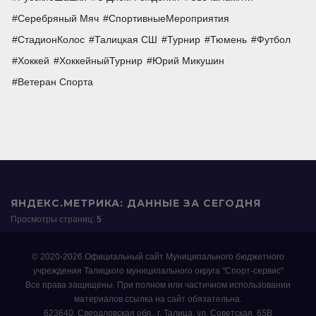
Серебряный Мяч
СпортивныеМероприятия
СтадионКолос
Талицкая СШ
Турнир
Тюмень
Футбол
Хоккей
ХоккейныйТурнир
Юрий Микушин
Ветеран Спорта
ЯНДЕКС.МЕТРИКА: ДАННЫЕ ЗА СЕГОДНЯ
Просмотры страниц:
5
© 2020-2026 Официальный сайт Муниципального бюджетного
учреждения Талицкого муниципального округа "Спорт-сервис"
Все права защищены. При полном или частичном использовании
материалов ссылка на сайт обязательна.
623640, Свердловская обл., г. Талица, ул. Советская, 65В