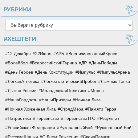
РУБРИКИ
Рубрики
#ХЕШТЕГИ
12 Декабря
22Июня
АРБ
ВоенизированныйКросс
Волейбол
ВсероссийскийТурнир
ДР
ДеньПобеды
День Героев
День Конституции
Импульс
ИмпульсАрена
ЛегкаяАтлетика
ЛегкоатлетическийПробег
Лыжные Гонки
Лыжня России
МолодежнаяПолитика
Мороз
НашаГордость
НашиПризеры
Ночная Лига
Ночная Хоккейная Лига
ОтрядМэра
Памяти Героя
Патриотика
Первенство
ПервенствоТГО
Результат
Российская Федерация
РукопашныйБой
Рукопашный Бой
РусскиеШашки
С Днем Рождения
СвечаПамяти