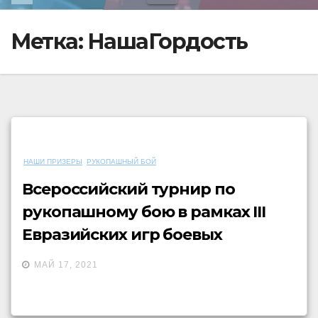
Метка:
НашаГордость
НАШИ ПРИЗЕРЫ
РУКОПАШНЫЙ БОЙ
Всероссийский турнир по
рукопашному бою в рамках III
Евразийских игр боевых
искусств
МАЙ 17, 2021