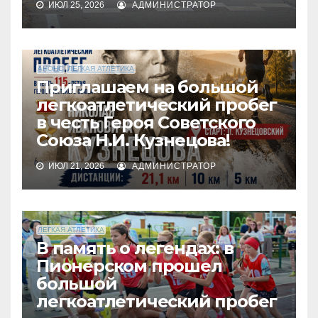
ИЮЛ 25, 2026
АДМИНИСТРАТОР
АНОНС
ЛЕГКАЯ АТЛЕТИКА
Приглашаем на большой
легкоатлетический пробег
в честь Героя Советского
Союза Н.И. Кузнецова!
ИЮЛ 21, 2026
АДМИНИСТРАТОР
ЛЕГКАЯ АТЛЕТИКА
В память о легендах: в
Пионерском прошел
большой
легкоатлетический пробег