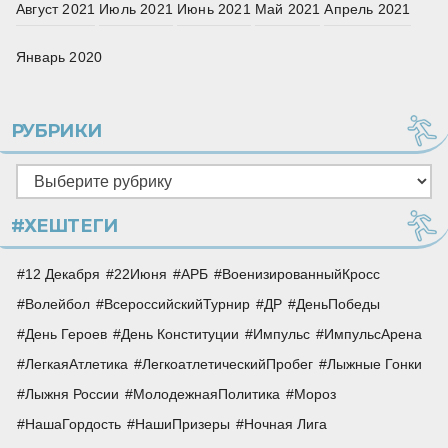
Август 2021
Июль 2021
Июнь 2021
Май 2021
Апрель 2021
Январь 2020
РУБРИКИ
Рубрики
#ХЕШТЕГИ
12 Декабря
22Июня
АРБ
ВоенизированныйКросс
Волейбол
ВсероссийскийТурнир
ДР
ДеньПобеды
День Героев
День Конституции
Импульс
ИмпульсАрена
ЛегкаяАтлетика
ЛегкоатлетическийПробег
Лыжные Гонки
Лыжня России
МолодежнаяПолитика
Мороз
НашаГордость
НашиПризеры
Ночная Лига