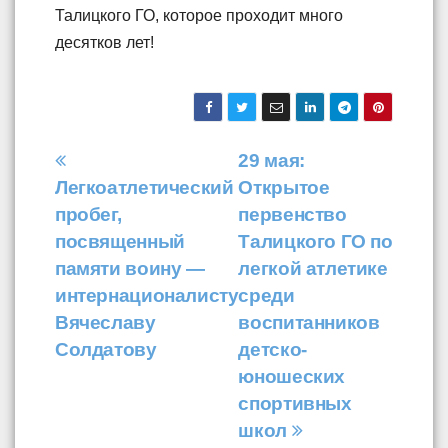
Талицкого ГО, которое проходит много
десятков лет!
Навигация
29 мая:
Легкоатлетический
Открытое
по
пробег,
первенство
записям
посвященный
Талицкого ГО по
памяти воину —
легкой атлетике
интернационалисту
среди
Вячеславу
воспитанников
Солдатову
детско-
юношеских
спортивных
школ