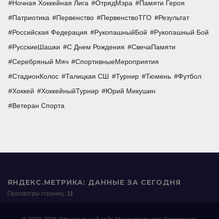
Ночная Хоккейная Лига
ОтрядМэра
Памяти Героя
Патриотика
Первенство
ПервенствоТГО
Результат
Российская Федерация
РукопашныйБой
Рукопашный Бой
РусскиеШашки
С Днем Рождения
СвечаПамяти
Серебряный Мяч
СпортивныеМероприятия
СтадионКолос
Талицкая СШ
Турнир
Тюмень
Футбол
Хоккей
ХоккейныйТурнир
Юрий Микушин
Ветеран Спорта
ЯНДЕКС.МЕТРИКА: ДАННЫЕ ЗА СЕГОДНЯ
Просмотры страниц:
11