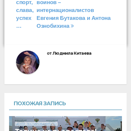
спорт,
воинов –
слава,
интернационалистов
успех
Евгения Бутакова и Антона
…
Ознобихина
от
Людмила Китаева
ПОХОЖАЯ ЗАПИСЬ
ВОЛЕЙБОЛ
ЛЕГКАЯ АТЛЕТИКА
НАШИ ПРИЗЕРЫ
ЦЕНТР ТЕСТИРОВАНИЯ ГТО