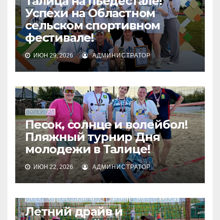
Талица на пьедестале!
Успехи на Областном
сельском спортивном
фестивале!
ИЮН 29, 2026
АДМИНИСТРАТОР
ВОЛЕЙБОЛ
Песок, солнце и волейбол!
Пляжный турнир Дня
молодежи в Талице!
ИЮН 22, 2026
АДМИНИСТРАТОР
ВОЛЕЙБОЛ
ЛЕГКАЯ АТЛЕТИКА
ФУТБОЛ
ШКОЛЬНЫЙ СПОРТ
Летний драйв и