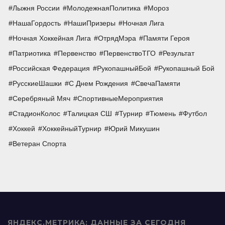
Лыжня России
МолодежнаяПолитика
Мороз
НашаГордость
НашиПризеры
Ночная Лига
Ночная Хоккейная Лига
ОтрядМэра
Памяти Героя
Патриотика
Первенство
ПервенствоТГО
Результат
Российская Федерация
РукопашныйБой
Рукопашный Бой
РусскиеШашки
С Днем Рождения
СвечаПамяти
Серебряный Мяч
СпортивныеМероприятия
СтадионКолос
Талицкая СШ
Турнир
Тюмень
Футбол
Хоккей
ХоккейныйТурнир
Юрий Микушин
Ветеран Спорта
ЯНДЕКС.МЕТРИКА: ДАННЫЕ ЗА СЕГОДНЯ